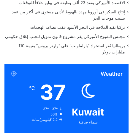
الاقتصاد الأميركي يفقد 23 ألف وظيفة في يوليو خلافاً للتوقعات
خ
ه
ر
ا
إنتاج السكر في أوروبا مهدد بالهبوط لأدنى مستوى في أكثر من عقد
!
د
بسبب موجات الحر
ئ
تركيا تقيد الملاحة في البحر الأسود عقب تصاعد الهجمات
ة
ف
مجلس الشيوخ الأميركي يقر مشروع قانون تمويل لتجنب إغلاق حكومي
و
بريطانيا تُقر استحواذ “باراماونت” على “وارنر بروس” بقيمة 110
ق
مليارات دولار
ا
ل
ع
Weather
ا
د
37
ة
℃
Kuwait
37º - 37º
56%
2.2 كيلومتر/ساعة
سماء صافية