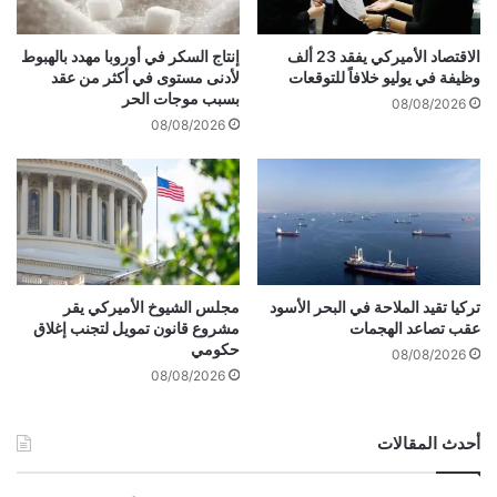
ب
ا
ص
د
م
الاقتصاد الأميركي يفقد 23 ألف
إنتاج السكر في أوروبا مهدد بالهبوط
ة
ت
وظيفة في يوليو خلافاً للتوقعات
لأدنى مستوى في أكثر من عقد
.
.
بسبب موجات الحر
08/08/2026
.
.
08/08/2026
م
و
ئ
ب
ا
و
ت
ر
ا
ص
ل
ة
م
"
ل
و
تركيا تقيد الملاحة في البحر الأسود
مجلس الشيوخ الأميركي يقر
ي
عقب تصاعد الهجمات
مشروع قانون تمويل لتجنب إغلاق
و
حكومي
ا
ل
08/08/2026
ر
س
08/08/2026
ا
ت
ت
ر
أحدث المقالات
ت
ي
ت
ت
ب
"