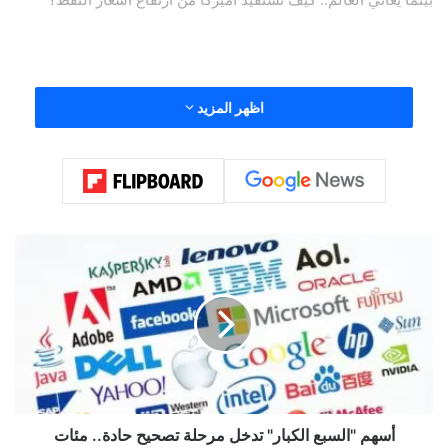
وذكر موقع أكسيوس يوم الجمعة أن إدارة ترامب تدرس خططا
اظهر المزيد
للسيطرة على جزيرة خارك الإيرانية أو حصارها للضغط على طهران
لإعادة فتح مضيق هرمز.
أ
س
ه
م
"
ا
ل
س
ب
ع
أسهم "السبع الكبار" تدخل مرحلة تصحيح حادة.. مئات