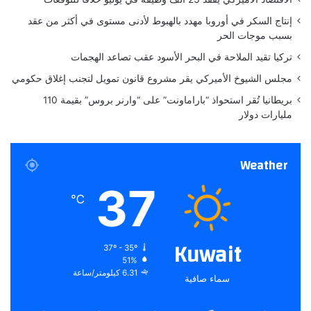
ن
ل
ج
ا
إنتاج السكر في أوروبا مهدد بالهبوط لأدنى مستوى في أكثر من عقد
ز
ت
بسبب موجات الحر
ي
ض
تركيا تقيد الملاحة في البحر الأسود عقب تصاعد الهجمات
ر
م
ة
ن
مجلس الشيوخ الأميركي يقر مشروع قانون تمويل لتجنب إغلاق حكومي
خ
ا
بريطانيا تُقر استحواذ “باراماونت” على “وارنر بروس” بقيمة 110
ا
ل
مليارات دولار
ر
ن
ك
ج
ا
ا
Weather
ل
ح
إ
ا
37
ي
ل
℃
ر
ت
ا
ج
ن
ا
Kuwait
37º - 35º
ي
ر
51%
ة
ي
6.31 كيلومتر/ساعة
سماء صافية