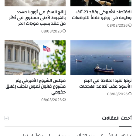
ج
d
م
.
الاقتصاد الأميركي يفقد 23 ألف
إنتاج السكر في أوروبا مهدد
ي
.
وظيفة في يوليو خلافاً للتوقعات
بالهبوط لأدنى مستوى في أكثر
ع
من عقد بسبب موجات الحر
ا
08/08/2026
ا
ل
08/08/2026
ل
ت
خ
ك
ي
ن
ا
و
ر
ل
ا
و
ت
ج
تركيا تقيد الملاحة في البحر
مجلس الشيوخ الأميركي يقر
م
ي
الأسود عقب تصاعد الهجمات
مشروع قانون تمويل لتجنب إغلاق
ط
ا
حكومي
ر
ا
08/08/2026
و
ل
08/08/2026
ح
ر
ة
ا
أحدث المقالات
ب
ئ
ش
ع
أ
ة
الاقتصاد الأميركي يفقد 23 ألف وظيفة في يوليو خلافاً للتوقعات