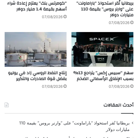
ا
ف
بريطانيا تُقر استحواذ “باراماونت”
“كومرتس بنك” يعتزم إعادة شراء
ل
ي
على “وارنر بروس” بقيمة 110
أسهم بقيمة 1.4 مليار دولار
ص
مليارات دولار
ة
07/08/2026
ن
م
07/08/2026
ا
ن
ع
ا
ا
ل
ت
ن
ا
ف
ل
ط
ع
و
سهم “سبيس إكس” يتراجع 13%
إنتاج النفط الروسي زاد في يوليو
ا
ج
بسبب الإنفاق الرأسمالي الضخم
بفضل قوة الصادرات والتكرير
ل
م
م
ي
07/08/2026
07/08/2026
ي
ع
ة
ا
أحدث المقالات
ت
ل
ح
خ
ت
ي
بريطانيا تُقر استحواذ “باراماونت” على “وارنر بروس” بقيمة 110
ا
ا
مليارات دولار
ل
ر
ت
ا