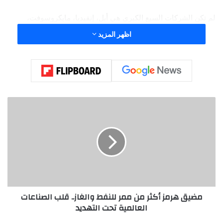
لم تكن الشركات السبع الكبرى هي أبل، إنفيديا، مايكروسوفت،
أمازون، ألفابت، تسلا، وميتا، مجرد شركات تقنية، بل كانت المحرك
اظهر المزيد
الأساسي لسوق وول ستريت، وفي السنوات السابقة، حققت 107%
ارتفاعاً في 2023، 67% في 2024، و25% في 2025.
م
ض
ي
ق
ه
ر
م
ز
أ
مضيق هرمز أكثر من ممر للنفط والغاز.. قلب الصناعات
ك
العالمية تحت التهديد
ث
ر