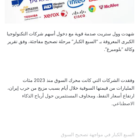
شهدت وول ستريت صدمة قوية مع دخول أسهم شركات التكنولوجيا
الكبرى المعروفة بـ “السبع الكبار” مرحلة تصحيح مفاجئة، وفق تقرير
وكالة “بلومبرغ”.
وفقدت الشركات التي كانت محرك السوق منذ 2023 مئات
المليارات من قيمتها السوقية خلال أيام بسبب مزيج من حرب إيران،
ارتفاع أسعار النفط، ومخاوف المستثمرين حول أرباح الذكاء
الاصطناعي.
السبع الكبار في مواجهة تصحيح السوق