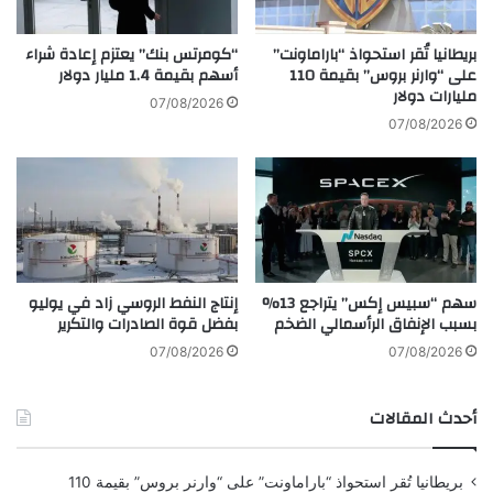
ع
ي
ل
ل
ى
بريطانيا تُقر استحواذ “باراماونت”
“كومرتس بنك” يعتزم إعادة شراء
ع
د
على “وارنر بروس” بقيمة 110
أسهم بقيمة 1.4 مليار دولار
ط
مليارات دولار
و
07/08/2026
ل
ل
07/08/2026
ة
ة
ر
ع
أ
ر
س
ب
ا
ي
ل
ة
س
ل
سهم “سبيس إكس” يتراجع 13%
إنتاج النفط الروسي زاد في يوليو
ن
ت
بسبب الإنفاق الرأسمالي الضخم
بفضل قوة الصادرات والتكرير
ة
و
ا
ف
07/08/2026
07/08/2026
ل
ي
ق
ر
أحدث المقالات
م
5
ر
%
ي
م
بريطانيا تُقر استحواذ “باراماونت” على “وارنر بروس” بقيمة 110
ة
ن