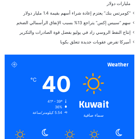
مليارات دولار
و
ا
ت
س
“كومرتس بنك” يعتزم إعادة شراء أسهم بقيمة 1.4 مليار دولار
ر
ت
سهم “سبيس إكس” يتراجع 13% بسبب الإنفاق الرأسمالي الضخم
ا
ه
ج
ل
إنتاج النفط الروسي زاد في يوليو بفضل قوة الصادرات والتكرير
ع
ا
أميركا تفرض عقوبات جديدة تتعلق بكوبا
أ
ك
س
ا
ع
ل
Weather
ا
ك
ر
ه
40
ا
ر
℃
ل
ب
ذ
ا
ه
ء
Kuwait
41º - 39º
ب
36%
5.54 كيلومتر/ساعة
سماء صافية