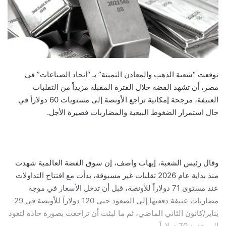
توقعت “شعبة الذهب والمعادن الثمينة” بـ “اتحاد الصناعات” في
مصر، أن تشهد الفضة خلال الفترة المقبلة مزيداً من التقلبات
العنيفة، مرجحة إمكانية تراجع الأونصة إلى مستويات 60 دولاراً في
حال استمرار الضغوط البيعية والمضاربات قصيرة الأجل.
وقال رئيس الشعبة، إيهاب واصف، إن سوق الفضة العالمية شهدت
منذ بداية عام 2026 تقلبات غير مسبوقة، بدأت مع افتتاح التداولات
عند مستوى 71 دولاراً للأونصة، قبل أن تدخل الأسعار في موجة
مضاربات عنيفة دفعتها إلى الصعود حتى 120 دولاراً للأونصة في 29
يناير/كانون الثاني الماضي، ثم ما لبثت أن تراجعت بصورة حادة لتعود
إلى حدود 70 دولاراً.