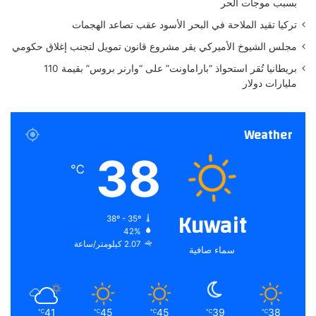
ا
بسبب موجات الحر
ء
تركيا تقيد الملاحة في البحر الأسود عقب تصاعد الهجمات
ج
ا
مجلس الشيوخ الأميركي يقر مشروع قانون تمويل لتجنب إغلاق حكومي
ذ
بريطانيا تُقر استحواذ “باراماونت” على “وارنر بروس” بقيمة 110
ب
مليارات دولار
ة
ا
س
Weather
ت
ث
38
م
℃
ا
ر
ي
Kuwait
38º - 35º
اً
42%
2.07 كيلومتر/ساعة
سماء صافية
41
45
45
39
38
℃
℃
℃
℃
℃