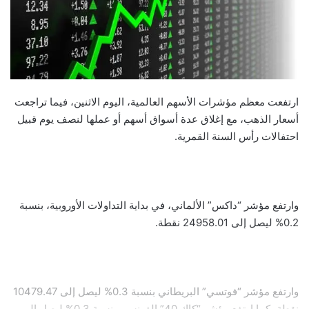
ارتفعت معظم مؤشرات الأسهم العالمية، اليوم الاثنين، فيما تراجعت
أسعار الذهب، مع إغلاق عدة أسواق أسهم أو عملها لنصف يوم قبيل
احتفالات رأس السنة القمرية.
وارتفع مؤشر “داكس” الألماني، في بداية التداولات الأوروبية، بنسبة
0.2% ليصل إلى 24958.01 نقطة.
وارتفع مؤشر “فوتسي” البريطاني بنسبة 0.3% ليصل إلى 10479.47
نقطة، كما ارتفع مؤشر “كاك 40” الفرنسي بنسبة 0.3% ليصل إلى