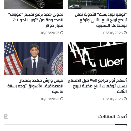
ص
ن
ط
د
ن
“نوفو نورديسك” للأدوية تعلن
تمويل جديد يرفع تقييم “مووف”
م
ا
تراجع أرباح الربع الثاني وترفع
المدعومة من “أوبر” لنحو 2.1
س
توقعاتها السنوية
مليار دولار
ع
ت
ي
06/08/2026
06/08/2026
و
ت
ي
د
ا
ف
ت
ع
ش
ا
ر
ل
ا
أ
أسهم أوبر تتراجع 3% قبل الافتتاح
كيفن وارش مهدد بفقدان
ء
س
بسبب توقعات أرباح مخيبة للربع
المصداقية.. الأسواق توجه رسالة
ج
و
الثالث
قاسية
ا
ا
ذ
ق
06/08/2026
06/08/2026
ب
ل
ة
ا
أحدث المقالات
ا
ب
س
ت
ت
ك