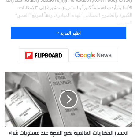
الألمانية أبدت اهتماماً كبيراً بالمشروع، مشيرة إلى “الإمكانات
الكبيرة والطموح المتنامي” لهذه المبادرة، وفقاً لموقع “العمق”
المغربي.
اظهر المزيد
ا
ن
ح
س
ا
ر
ا
ل
م
انحسار المضاربات العالمية يضع الفضة عند مستويات شراء
ض