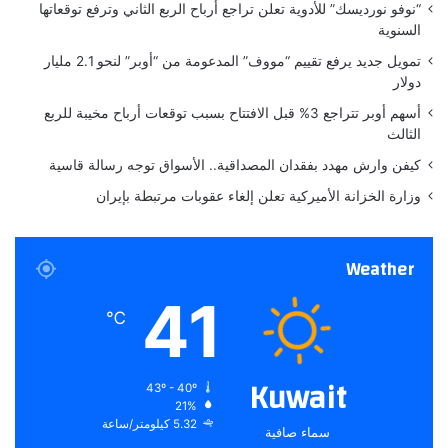
“نوفو نورديسك” للأدوية تعلن تراجع أرباح الربع الثاني وترفع توقعاتها
ث
ا
السنوية
م
ر
ا
م
تمويل جديد يرفع تقييم “مووف” المدعومة من “أوبر” لنحو 2.1 مليار
ر
ش
دولار
ي
ت
أسهم أوبر تتراجع 3% قبل الافتتاح بسبب توقعات أرباح مخيبة للربع
اً
ق
الثالث
ا
ت
كيفن وارش مهدد بفقدان المصداقية.. الأسواق توجه رسالة قاسية
م
وزارة الخزانة الأميركية تعلن إلغاء عقوبات مرتبطة بإيران
ا
ل
ي
Weather
ة
ج
41
د
℃
ي
د
ة
Kuwait
43º - 40º
21%
5.32 كيلومتر/ساعة
سماء صافية