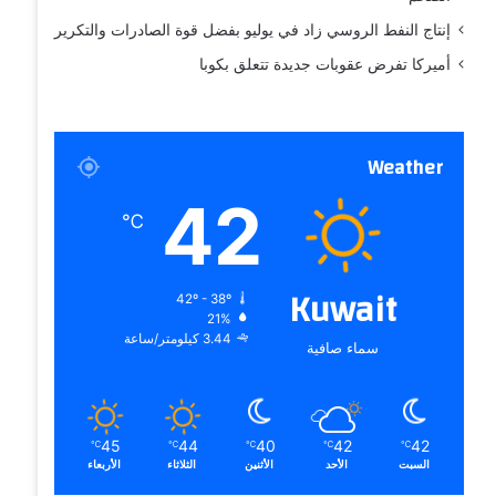
إنتاج النفط الروسي زاد في يوليو بفضل قوة الصادرات والتكرير
أميركا تفرض عقوبات جديدة تتعلق بكوبا
Weather
42
℃
Kuwait
42º - 38º
21%
3.44 كيلومتر/ساعة
سماء صافية
45
44
40
42
42
℃
℃
℃
℃
℃
السبت
الأحد
الأثنين
الثلاثاء
الأربعاء