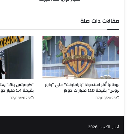
ر
و
ب
مقالات ذات صلة
ي
ي
م
دّ
د
ت
ع
ل
ي
ق
بريطانيا تُقر استحواذ “باراماونت” على “وارنر
“كومرتس بنك” يعتز
إ
بروس” بقيمة 110 مليارات دولار
بقيمة 1.4 مليار دولار
ج
07/08/2026
07/08/2026
ر
ا
ء
ا
ت
أخبار الكويت 2026
ا