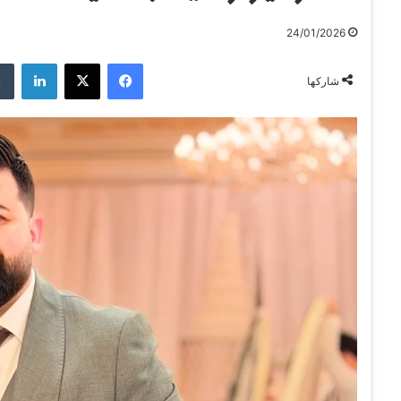
24/01/2026
فيسبوك
‫X
لينكدإن
شاركها