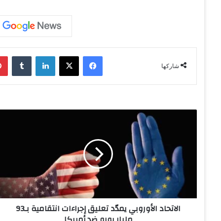
فيسبوك
‫X
لينكدإن
‏Tumblr
شاركها
ا
ل
ا
ت
ح
ا
د
ا
ل
الاتحاد الأوروبي يمدّد تعليق إجراءات انتقامية بـ93
أ
مليار يورو ضد أميركا
و