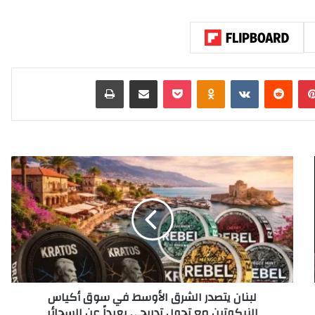
بينتيريست
‏Reddit
‏VKontakte
Odnoklassniki
‫Pocket
مشاركة عبر البريد
طباعة
ل
ب
ن
ا
ن
ي
ت
ص
د
لبنان يتصدر الشرق الأوسط في سوق أكياس
ر
النيكوتين مع تحول تدريجي بعيداً عن السجائر
ا