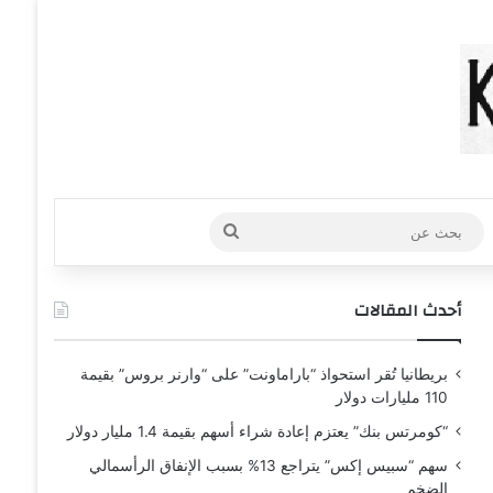
عشوائي
افة عمود جانبي
بحث
عن
أحدث المقالات
بريطانيا تُقر استحواذ “باراماونت” على “وارنر بروس” بقيمة
110 مليارات دولار
“كومرتس بنك” يعتزم إعادة شراء أسهم بقيمة 1.4 مليار دولار
سهم “سبيس إكس” يتراجع 13% بسبب الإنفاق الرأسمالي
الضخم