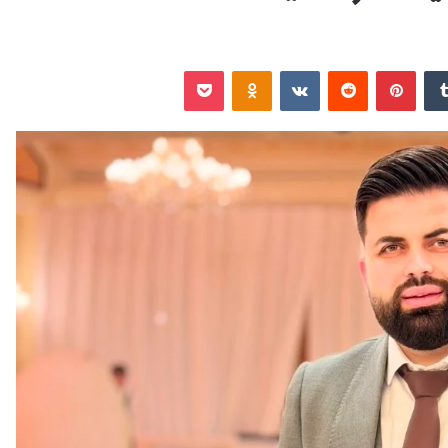
‏Tumblr
بينتيريست
‏Reddit
‏VKontakte
Odnoklassniki
‫Pocket