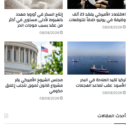
ر
ي
ة
ا
ا
الاقتصاد الأميركي يفقد 23 ألف
إنتاج السكر في أوروبا مهدد
ل
ل
وظيفة في يوليو خلافاً للتوقعات
بالهبوط لأدنى مستوى في أكثر
أ
من عقد بسبب موجات الحر
ا
08/08/2026
م
ب
08/08/2026
ي
ت
ر
س
ك
ا
ي
م
إ
ة
ل
ا
ى
ل
تركيا تقيد الملاحة في البحر
مجلس الشيوخ الأميركي يقر
2
ه
الأسود عقب تصاعد الهجمات
مشروع قانون تمويل لتجنب إغلاق
.
و
حكومي
8
ل
08/08/2026
%
ي
08/08/2026
ف
و
ي
و
أحدث المقالات
ن
د
و
ي
ف
ة