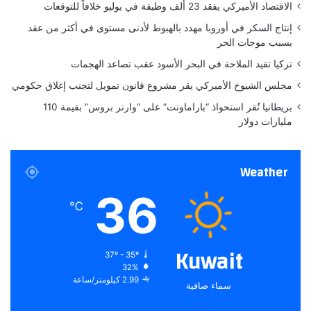
الاقتصاد الأميركي يفقد 23 ألف وظيفة في يوليو خلافاً للتوقعات
م
ب
ب
ت
إنتاج السكر في أوروبا مهدد بالهبوط لأدنى مستوى في أكثر من عقد
ر
ق
بسبب موجات الحر
ن
تركيا تقيد الملاحة في البحر الأسود عقب تصاعد الهجمات
ي
ا
مجلس الشيوخ الأميركي يقر مشروع قانون تمويل لتجنب إغلاق حكومي
ت
بريطانيا تُقر استحواذ “باراماونت” على “وارنر بروس” بقيمة 110
د
مليارات دولار
ق
ي
ق
Weather
ة
و
36
ح
℃
د
ي
ث
Kuwait
37º - 35º
ة
32%
2.99 كيلومتر/ساعة
سماء صافية