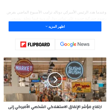
وعندما هدد الرئيس الأميركي دونالد ترامب الأسبوع الماضي بفرض
رسوم جمركية جديدة على ثماني دول أوروبية فيما يتعلق بمسعى
واشنطن للسيطرة على غرينلاند، كانت الحزمة الانتقامية أداة عملية
اظهر المزيد
في يد الاتحاد الأوروبي لاستخدامها إذا نفذ ترامب تهديده.
ا
ر
ت
ف
ا
ع
م
ؤ
ش
ارتفاع مؤشر الإنفاق الاستهلاكي الشخصي الأميركي إلى
ر