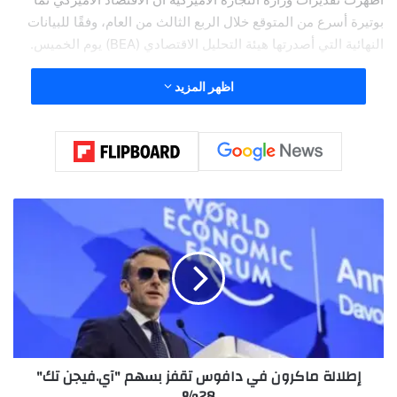
بوتيرة أسرع من المتوقع خلال الربع الثالث من العام، وفقًا للبيانات
النهائية التي أصدرتها هيئة التحليل الاقتصادي (BEA) يوم الخميس.
اظهر المزيد
إ
ط
ل
ا
ل
ة
م
ا
ك
إطلالة ماكرون في دافوس تقفز بسهم "آي.فيجن تك"
ر
28%
و