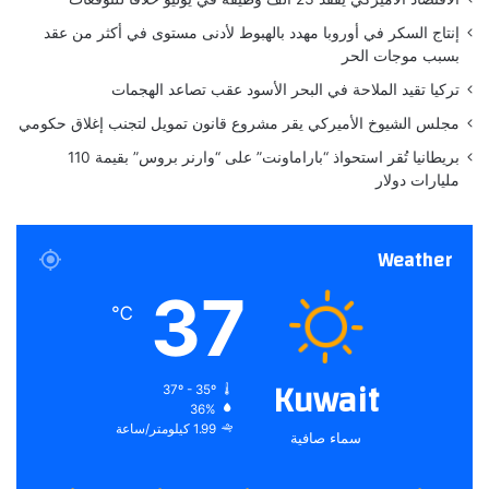
9
3
إنتاج السكر في أوروبا مهدد بالهبوط لأدنى مستوى في أكثر من عقد
م
بسبب موجات الحر
ل
تركيا تقيد الملاحة في البحر الأسود عقب تصاعد الهجمات
ي
ا
مجلس الشيوخ الأميركي يقر مشروع قانون تمويل لتجنب إغلاق حكومي
ر
بريطانيا تُقر استحواذ “باراماونت” على “وارنر بروس” بقيمة 110
ي
مليارات دولار
و
ر
و
Weather
ض
د
37
أ
℃
م
ي
ر
Kuwait
37º - 35º
ك
36%
ا
1.99 كيلومتر/ساعة
سماء صافية