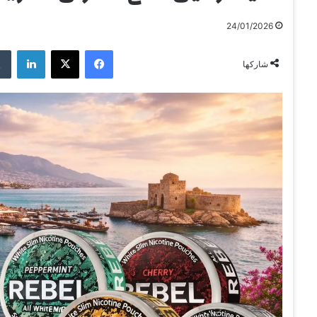
24/01/2026
فيسبوك
‫X
لينكدإن
شاركها