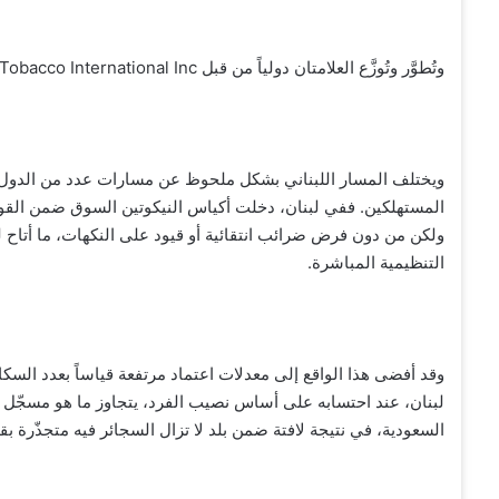
وتُطوَّر وتُوزَّع العلامتان دولياً من قبل Tobacco International Inc.، التي تنشط في عدد من الأسواق الأوروبية والدولية.
ويختلف المسار اللبناني بشكل ملحوظ عن مسارات عدد من الدول الخ
المستهلكين. ففي لبنان، دخلت أكياس النيكوتين السوق ضمن القواعد
ولكن من دون فرض ضرائب انتقائية أو قيود على النكهات، ما أتاح 
التنظيمية المباشرة.
وقد أفضى هذا الواقع إلى معدلات اعتماد مرتفعة قياساً بعدد السك
لبنان، عند احتسابه على أساس نصيب الفرد، يتجاوز ما هو مسجّل في
السعودية، في نتيجة لافتة ضمن بلد لا تزال السجائر فيه متجذّرة بق