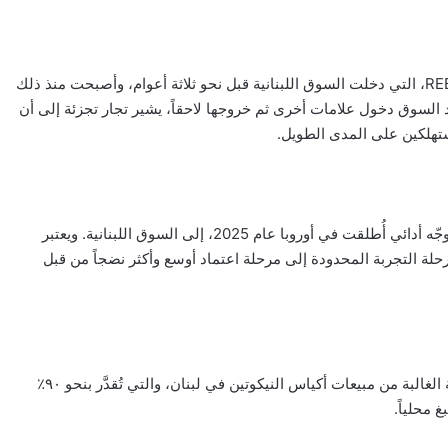
وفي صميم تطوّر هذه السوق تبرز علامة REBEL Nicotine Pouches، التي دخلت السوق اللبنانية قبل نحو ثلاثة أعوام، وأصبحت منذ ذلك
هد السوق دخول علامات أخرى ثم خروجها لاحقاً، يشير تجار تجزئة إلى أن
وفي مرحلة لاحقة، دخلت أيضاً علامة KRATOS، وهي علامة ذات توجّه أدائي أُطلقت في أوروبا عام 2025، إلى السوق اللبنانية. ويعتبر
لة التجربة المحدودة إلى مرحلة اعتماد أوسع وأكثر نضجاً من قبل
وتشير تقديرات السوق إلى أن REBEL و KRATOS تمتلكان الحصة الغالبة من مبيعات أكياس النيكوتين في لبنان، والتي تُقدَّر بنحو ٩٠٪؜
 محلياً.