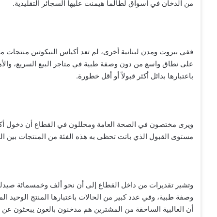
من الدخان في أسواق لطالما هيمنت عليها السجائر التقليدية.
ففي بيروت ومدن لبنانية أخرى، لم تعد أكياس النيكوتين منتجات
على نطاق واسع من دون وصفة طبية في متاجر البيع السريع، والأهم ف
باعتبارها بدائل أكثر قبولاً أو أقل خطورة.
ويرى مختصون في الصحة العامة ومحللون في القطاع أن دخول أكي
مستوى القبول الذي باتت تحظى به هذه الفئة من المنتجات بين ال
وتشير تقديرات من داخل القطاع إلى أن نحو ألف وخمسمائة صيدلية ف
وصفة طبية، وفي عدد كبير من الحالات باعتبارها المنتج الوحيد الم
أن الغالبية الساحقة من المشترين هم مدخنون بالغون يبحثون عن بد