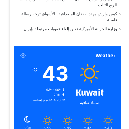
للربع الثالث
كيفن وارش مهدد بفقدان المصداقية.. الأسواق توجه رسالة
قاسية
وزارة الخزانة الأميركية تعلن إلغاء عقوبات مرتبطة بإيران
Weather
43
℃
Kuwait
43º - 40º
20%
4.76 كيلومتر/ساعة
سماء صافية
38
42
42
44
43
℃
℃
℃
℃
℃