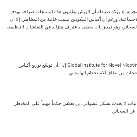
لتجربة. إذ يؤكد صيادلة أن الزبائن يطلبون هذه المنتجات صراحة بهدف
لاجتماعية. ورغم أن أكياس النيكوتين ليست خالية من المخاطر، إلا أن
جائر، وهو تمييز بات يحظى باعتراف متزايد في النقاشات التنظيمية
وتتابع منظمات الصحة العامة هذه التطورات عن كثب. وقد أشار Global Institute for Novel Nicotine إلى أن توسّع توزيع أكياس
منتجات من نطاق الاستخدام الهامشي.
يدليات لا يحدث بشكل عشوائي، بل يعكس حكماً مهنياً على المخاطر
 عن السجائر.