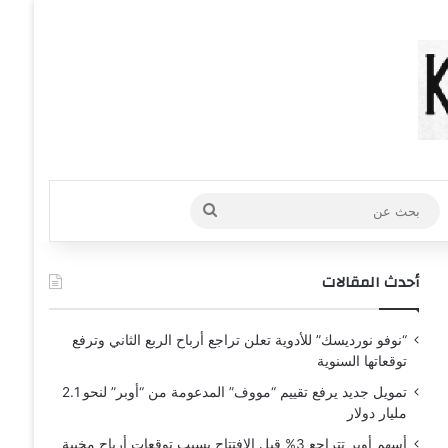
عشوائي
افة عمود جانبي
بحث
عن
أحدث المقالات
“نوفو نورديسك” للأدوية تعلن تراجع أرباح الربع الثاني وترفع
توقعاتها السنوية
تمويل جديد يرفع تقييم “مووف” المدعومة من “أوبر” لنحو 2.1
مليار دولار
أسهم أوبر تتراجع 3% قبل الافتتاح بسبب توقعات أرباح مخيبة