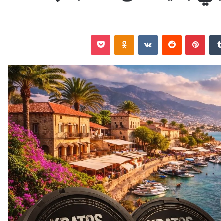
‏Tumblr
بينتيريست
‏Reddit
‏VKontakte
Odnoklassniki
‫Pocket