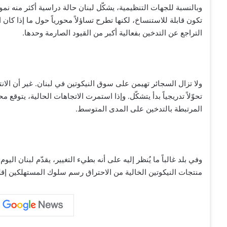
وبالنسبة للجهات التنظيمية، يشكّل لبنان حالة دراسية أكثر منه نموذج
تكون قابلة للاستنساخ، لكنها تطرح تساؤلاً محورياً حول ما إذا كان 
التراجع عن التدخين بفعالية أكبر من القيود الصارمة وحدها.
ولا تزال السجائر تهيمن على سوق النيكوتين في لبنان. غير أن الان
تحوّلاً تدريجياً بدأ يتشكّل. وإذا استمرت الاتجاهات الحالية، يتوقع 
المرتبطة بالتدخين على المدى المتوسط.
وفي بلد غالباً ما يُنظر إليه على أنه بطيء التغيير، يقدّم لبنان الي
منتجات النيكوتين الخالية من الاحتراق رسم سلوك المستهلكين إقليمي