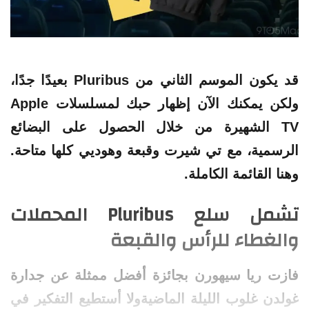
قد يكون الموسم الثاني من Pluribus بعيدًا جدًا،
ولكن يمكنك الآن إظهار حبك لمسلسلات Apple
TV الشهيرة من خلال الحصول على البضائع
الرسمية، مع تي شيرت وقبعة وهوديي كلها متاحة.
وهنا القائمة الكاملة.
تشمل سلع Pluribus المحملات
والغطاء للرأس والقبعة
فازت ريا سيهورن بجائزة أفضل ممثلة عن جدارة
غولدن غلوب الليلة الماضيةولا أستطيع التفكير في