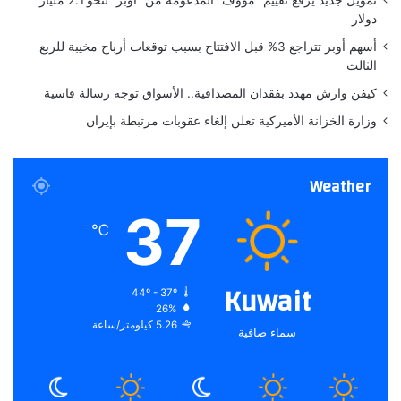
ك
دولار
ل
ملاحظة:
قد يتم استخدام الترجمة الآلية في بعض
أسهم أوبر تتراجع 3% قبل الافتتاح بسبب توقعات أرباح مخيبة للربع
ت
الثالث
الأحيان لتوفير هذا المحتوى.
ح
شارك هذا الموضوع:
ر
كيفن وارش مهدد بفقدان المصداقية.. الأسواق توجه رسالة قاسية
ك
وزارة الخزانة الأميركية تعلن إلغاء عقوبات مرتبطة بإيران
ا
ت
ا
Weather
ل
ر
37
و
℃
ا
ب
ط
Kuwait
44º - 37º
ا
26%
ل
5.26 كيلومتر/ساعة
سماء صافية
ن
ق
ا
ب