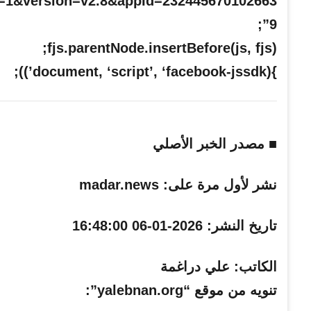
ml=1&version=v2.8&appId=232445670102663
9”;
fjs.parentNode.insertBefore(js, fjs);
}(document, ‘script’, ‘facebook-jssdk’));
■ مصدر الخبر الأصلي
نشر لأول مرة على:
madar.news
تاريخ النشر:
2026-01-06 16:48:00
الكاتب:
علي دراغمة
تنويه من موقع “yalebnan.org”: