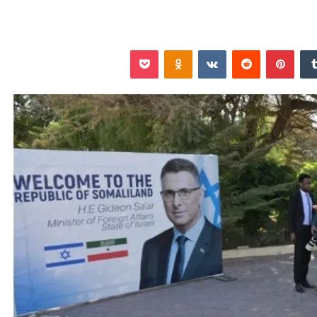
‏Tumblr
بينتيريست
‏Reddit
‏VKontakte
Odnoklassniki
‫Pocket