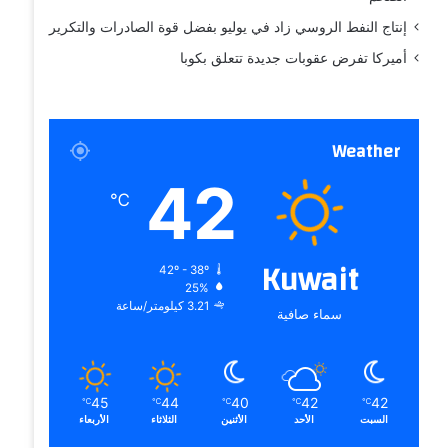
إنتاج النفط الروسي زاد في يوليو بفضل قوة الصادرات والتكرير
أميركا تفرض عقوبات جديدة تتعلق بكوبا
Weather
42
℃
Kuwait
42º - 38º
25%
3.21 كيلومتر/ساعة
سماء صافية
45
44
40
42
42
℃
℃
℃
℃
℃
السبت
الأحد
الأثنين
الثلاثاء
الأربعاء