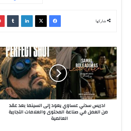
فيسبوك
‫X
لينكدإن
‏Tumblr
شاركها
ا
د
ر
ي
س
س
د
ن
ادريس سدني عساوي يعود إلى السينما بعد عقد
ي
من العمل في صناعة المحتوى والعلامات التجارية
ع
العالمية
س
ا
و