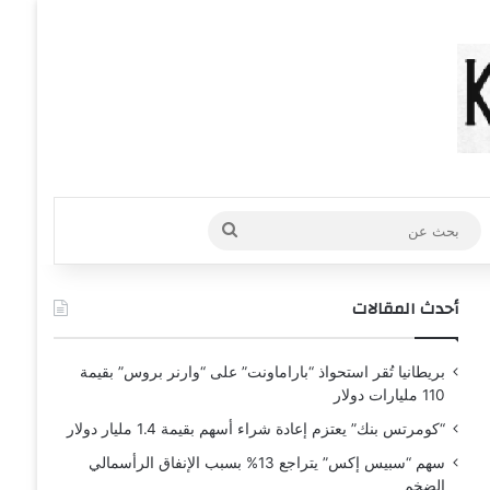
عشوائي
افة عمود جانبي
بحث
عن
أحدث المقالات
بريطانيا تُقر استحواذ “باراماونت” على “وارنر بروس” بقيمة
110 مليارات دولار
“كومرتس بنك” يعتزم إعادة شراء أسهم بقيمة 1.4 مليار دولار
سهم “سبيس إكس” يتراجع 13% بسبب الإنفاق الرأسمالي
الضخم