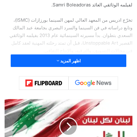
لفيلمه الوثائقي العائد Samri Boleadoras.
تخرّج ادريس من المعهد العالي لمهن السينما بورزازات (ISMC)،
وتابع دراساته في فن السينما والسرد البصري بجامعة عبد المالك
السعدي بتطوان. بدأ مسيرته السينمائية عام 2013 بفيلمه الوثائقي
القصير Unstoppable Art، قبل أن تمتد رحلته المهنية لعقد كامل
في مجالات التسويق، والترفيه، والإنتاج الثقافي.
اظهر المزيد
خلال هذه الفترة، شارك ادريس في مشاريع دولية بارزة، من بينها
كأس العالم FIFA قطر 2022، وإطلاق زي المنتخب السعودي
لأولمبياد لوس أنجلوس 2028 بالتعاون مع ASICS، وأعمال مع Sony
Music، إلى جانب مشاريع ثقافية مع The Fridge Entertainment
في دبي والرياض.
إ
ط
في عام 2024، عاد ادريس إلى السينما المستقلة بفيلمه الوثائقي
ل
Samri Boleadoras، المصوّر في الدرعية – المملكة العربية
ا
السعودية، والذي يجمع بين إيقاعات السامري السعودي وفن
ل
البوليادوراس الأرجنتيني.
ة