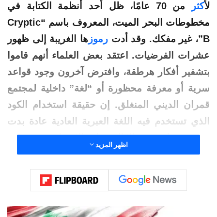
ل
أكثر
من 70 عامًا، ظل أحد أنظمة الكتابة في
مخطوطات
البحر
الميت، المعروف باسم “Cryptic
B”، غير مفكك. وقد أدت
رموز
ها الغريبة إلى ظهور
عشرات الفرضيات. اعتقد بعض العلماء أنهم قاموا
بتشفير أفكار هرطقة، وافترض آخرون وجود قواعد
سرية أو معرفة محظورة أو “لغة” داخلية لمجتمع
قمران الديني المنغلق. إن حقيقة استخدام الكود
الذي تستخدم فيه اللغة العبرية العادية عادة بدت
مشبوهة ولم تؤدي إلا إلى زيادة الاهتمام.
اظهر المزيد
المخطوطات في حالة يائسة تقريبا
لم تكن المشكلة الرئيسية في الكود نفسه، بل في
الحالة المادية لل
مخطوطات
. تمت كتابة نصين فقط
ز