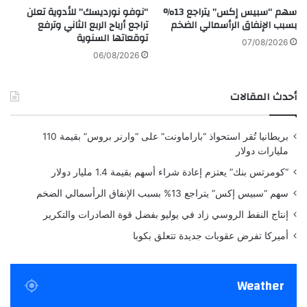
أن الكتبة لم يخترعوا حروفًا جديدة، بل قاموا فقط
سهم “سبيس إكس” يتراجع 13%
“نوفو نورديسك” للأدوية تعلن
ش
ي
بسبب الإنفاق الرأسمالي الضخم
تراجع أرباح الربع الثاني وترفع
ا
ز
بتمويه الحروف المألوفة. ونشرت النتائج في
توقعاتها السنوية
ر
ا
07/08/2026
اكتشافات البحر الميت.
ة
ل
06/08/2026
ا
ت
ل
الكلمة الرئيسية
ع
أحدث المقالات
خ
ا
و
و
ر
جاء الاختراق عندما تمت مطابقة أحد التسلسلات
ن
بريطانيا تُقر استحواذ “باراماونت” على “وارنر بروس” بقيمة 110
ي
ا
التي تحدث بشكل متكرر مع الكلمة
“إسرائيل”
.
مليارات دولار
و
ل
ا
ب
“كومرتس بنك” يعتزم إعادة شراء أسهم بقيمة 1.4 مليار دولار
لقد تزامن التردد والبنية بشكل دقيق جدًا بحيث لا
ل
ر
سهم “سبيس إكس” يتراجع 13% بسبب الإنفاق الرأسمالي الضخم
يمكن أن يكون حادثًا. وأكد اختبار هذه الفرضية على
ح
ل
م
م
إنتاج النفط الروسي زاد في يوليو بفضل قوة الصادرات والتكرير
أجزاء أخرى هذا التخمين. بعد ذلك، بدأت الأبجدية
ر
ا
أميركا تفرض عقوبات جديدة تتعلق بكوبا
ا
ن
“تتكشف”، مثل القفل الذي يناسبه المفتاح الصحيح
ي
أخيرًا.
أصبح معظم النص الآن مقروءًا، على الرغم
Weather
من أن بعض الأحرف النادرة لا تزال غير واضحة.