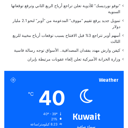
ا
ر
“نوفو نورديسك” للأدوية تعلن تراجع أرباح الربع الثاني وترفع توقعاتها
ز
ا
السنوية
ل
م
تمويل جديد يرفع تقييم “مووف” المدعومة من “أوبر” لنحو 2.1 مليار
ي
دولار
ت
أسهم أوبر تتراجع 3% قبل الافتتاح بسبب توقعات أرباح مخيبة للربع
غ
الثالث
م
و
كيفن وارش مهدد بفقدان المصداقية.. الأسواق توجه رسالة قاسية
ض
وزارة الخزانة الأميركية تعلن إلغاء عقوبات مرتبطة بإيران
اً
Weather
40
℃
Kuwait
40º - 39º
21%
8.23 كيلومتر/ساعة
سماء صافية