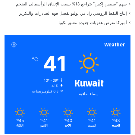
سهم “سبيس إكس” يتراجع 13% بسبب الإنفاق الرأسمالي الضخم
إنتاج النفط الروسي زاد في يوليو بفضل قوة الصادرات والتكرير
أميركا تفرض عقوبات جديدة تتعلق بكوبا
Weather
41
℃
Kuwait
43º - 39º
41%
0.8 كيلومتر/ساعة
سماء صافية
45
41
40
41
43
℃
℃
℃
℃
℃
الجمعة
السبت
الأحد
الأثنين
الثلاثاء