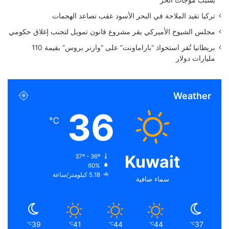
ل
تركيا تقيد الملاحة في البحر الأسود عقب تصاعد الهجمات
م
س
مجلس الشيوخ الأميركي يقر مشروع قانون تمويل لتجنب إغلاق حكومي
ا
بريطانيا تُقر استحواذ “باراماونت” على “وارنر بروس” بقيمة 110
ب
مليارات دولار
ق
ا
ت
Weather
ا
ل
36
ج
℃
م
ا
ل
Kuwait
37º - 36º
ي
60%
ة
5.18 كيلومتر/ساعة
سماء صافية
39
41
44
44
37
℃
℃
℃
℃
℃