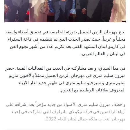
نجح مهرجان الزمن الجميل بدورته الخامسة في تحقيق أصداء واسعة
محلياً و عربياً، حيث تصدر الحدث الذي تم تنظيمه في قاعة السفراء
في كازينو لبنان المشهد الفني بعد تكريم عدد من أشهر نجوم الفن
في لبنان و العالم العربي.
في هذا السياق، و بعد مشاركته في العديد من الفعاليات الفنية، حضر
ميزون سليم متري في مهرجان الزمن الجميل ممثلاً بالأخوين ماريو
سليم متري و سيرجيو سليم متري في ظهورٍ جديد لدار الأزياء
المعروف بعلاقاته الوطيدة مع النجوم.
و خطف ميزون سليم متري الأضواء من جديد مؤخراً بعد إشرافه على
أزياء الراقصين في فرقة نيكولاي مانولوف التي شاركت في إحياء
مهرجان انتخاب ملكة جمال لبنان للعام 2022.