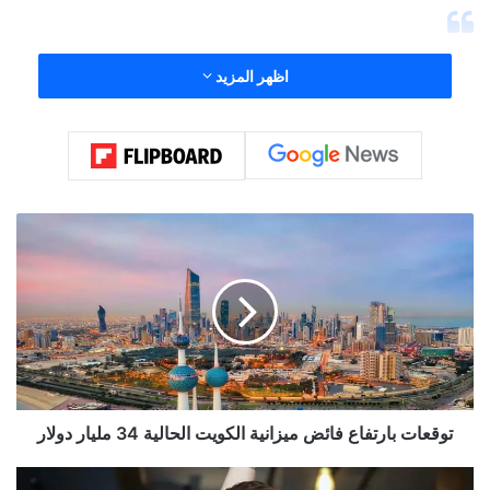
اظهر المزيد
ت
و
ق
ع
ا
ت
ب
ا
View this post on Instagram
ر
ت
توقعات بارتفاع فائض ميزانية الكويت الحالية 34 مليار دولار
ف
ا
ص