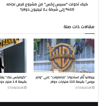
كيف تحولت "سبيس إكس" من مشروع فرص نجاحه
س
10% إلى شركة بـ2 تريليون دولار؟
ب
ي
س
إ
مقالات ذات صلة
ك
س
"
م
ن
م
ش
ر
و
ع
بريطانيا تُقر استحواذ “باراماونت” على “وارنر
“كومرتس بنك” يعتز
ف
بروس” بقيمة 110 مليارات دولار
بقيمة 1.4 مليار دولار
ر
07/08/2026
07/08/2026
ص
ن
ج
ا