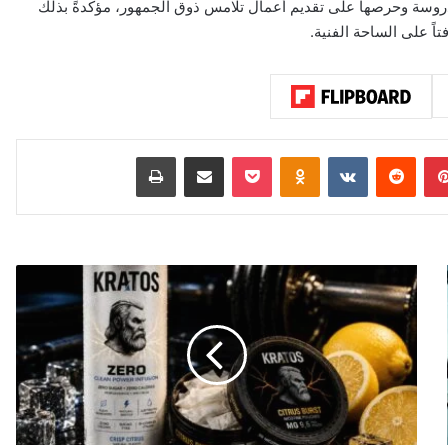
دروسة وحرصها على تقديم أعمال تلامس ذوق الجمهور، مؤكدةً بذلك
تاً على الساحة الفنية.
بينتيريست
‏Reddit
‏VKontakte
Odnoklassniki
‫Pocket
مشاركة عبر البريد
طباعة
ك
ي
ف
ن
ج
ح
ت
ك
ر