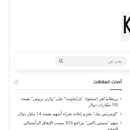
عشوائي
افة عمود جانبي
بحث
عن
أحدث المقالات
بريطانيا تُقر استحواذ “باراماونت” على “وارنر بروس” بقيمة
110 مليارات دولار
“كومرتس بنك” يعتزم إعادة شراء أسهم بقيمة 1.4 مليار دولار
سهم “سبيس إكس” يتراجع 13% بسبب الإنفاق الرأسمالي
الضخم