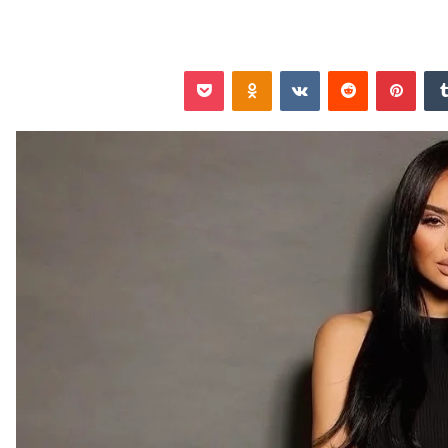
‏Tumblr
بينتيريست
‏Reddit
‏VKontakte
Odnoklassniki
‫Pocket