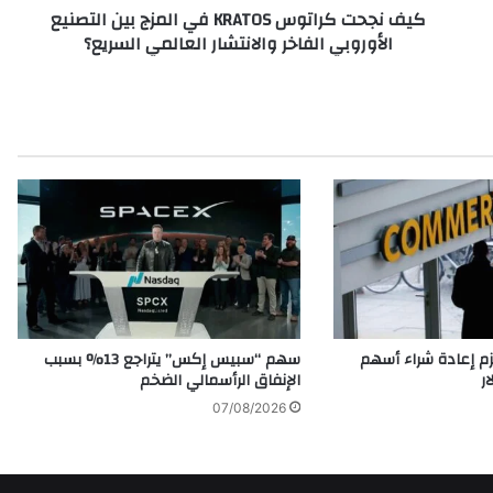
كيف نجحت كراتوس KRATOS في المزج بين التصنيع
ا
الأوروبي الفاخر والانتشار العالمي السريع؟
ت
و
س
K
R
A
T
O
S
ف
ي
ا
ل
م
م إعادة شراء أسهم
سهم “سبيس إكس” يتراجع 13% بسبب
ز
الإنفاق الرأسمالي الضخم
ج
07/08/2026
ب
ي
ن
ا