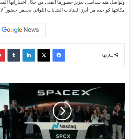
وتواصل هند سداسي تعزيز حضورها الفني من خلال اختياراتها الم
مكانتها كواحدة من أبرز الفنانات الشابات اللواتي يحققن حضوراً لاف
فيسبوك
‫X
لينكدإن
‏Tumblr
شاركها
ك
ي
ف
ت
ح
و
ل
ت
"