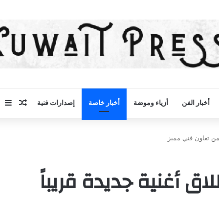
مقال 
إض
أخبار الفن
أزياء وموضة
أخبار خاصة
إصدارات فنية
من تعاون فني مميز
 أغنية جديدة قريباً