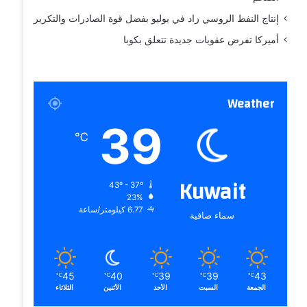
إنتاج النفط الروسي زاد في يوليو بفضل قوة الصادرات والتكرير
أميركا تفرض عقوبات جديدة تتعلق بكوبا
Weather
39
℃
Kuwait
43º - 37º
23%
6.77 كيلومتر/ساعة
سماء صافية
45
40
39
39
43
℃
℃
℃
℃
℃
الجمعة
السبت
الأحد
الأثنين
الثلاثاء