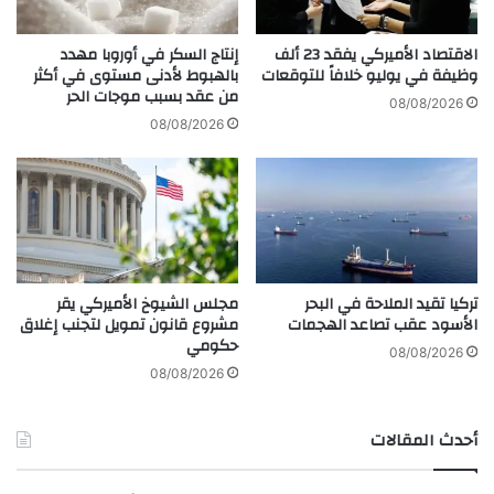
أ
ك
غ
ش
ن
الاقتصاد الأميركي يفقد 23 ألف
إنتاج السكر في أوروبا مهدد
ا
ي
وظيفة في يوليو خلافاً للتوقعات
بالهبوط لأدنى مستوى في أكثر
ف
من عقد بسبب موجات الحر
ة
08/08/2026
ي
ج
08/08/2026
ق
د
ا
ي
ر
د
ب
ة
4
ق
0
ر
0
ي
تركيا تقيد الملاحة في البحر
مجلس الشيوخ الأميركي يقر
م
ب
الأسود عقب تصاعد الهجمات
مشروع قانون تمويل لتجنب إغلاق
ل
اً
حكومي
ي
ض
08/08/2026
و
م
08/08/2026
ن
ن
د
ت
أحدث المقالات
و
ع
ل
ا
ا
و