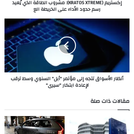
إكستريم (KRATOS XTREME): مشروب الطاقة الذي يُعيد
و
رسم حدود الأداء على الخريطة الع
(
K
R
أ
A
ن
T
ظ
O
ا
S
ر
&
ا
C
ل
o
أ
.
س
أنظار الأسواق تتجه إلى مؤتمر "أبل" السنوي وسط ترقب
)
و
لإعادة ابتكار "سيري"
تُ
ا
س
ق
د
ت
مقالات ذات صلة
ل
ت
ا
ج
ل
ه
س
إ
ت
ل
ا