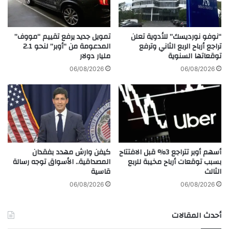
ى
ر
م
ع
ؤ
ن
ت
“نوفو نورديسك” للأدوية تعلن
تمويل جديد يرفع تقييم “مووف”
ك
م
تراجع أرباح الربع الثاني وترفع
المدعومة من “أوبر” لنحو 2.1
ر
توقعاتها السنوية
مليار دولار
ر
ي
"
06/08/2026
06/08/2026
ت
أ
و
ب
س
ل
إ
"
ك
ا
س
ل
ت
س
أسهم أوبر تتراجع 3% قبل الافتتاح
كيفن وارش مهدد بفقدان
ر
ن
بسبب توقعات أرباح مخيبة للربع
المصداقية.. الأسواق توجه رسالة
ي
و
الثالث
قاسية
م
ي
(
و
06/08/2026
06/08/2026
K
س
R
ط
أحدث المقالات
A
ت
T
ر