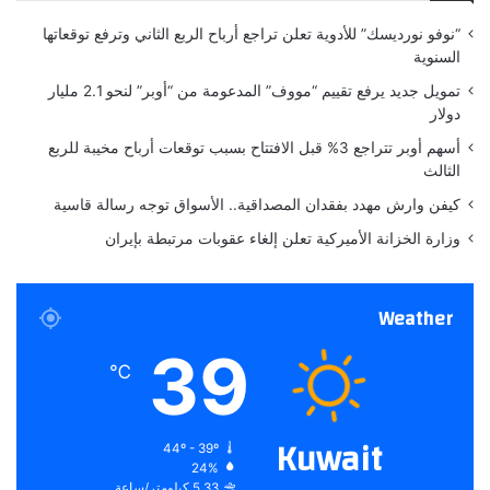
O
ق
“نوفو نورديسك” للأدوية تعلن تراجع أرباح الربع الثاني وترفع توقعاتها
S
ب
السنوية
X
ل
T
إ
تمويل جديد يرفع تقييم “مووف” المدعومة من “أوبر” لنحو 2.1 مليار
R
ع
دولار
E
ا
أسهم أوبر تتراجع 3% قبل الافتتاح بسبب توقعات أرباح مخيبة للربع
M
د
الثالث
E
ة
)
ا
كيفن وارش مهدد بفقدان المصداقية.. الأسواق توجه رسالة قاسية
:
ب
وزارة الخزانة الأميركية تعلن إلغاء عقوبات مرتبطة بإيران
م
ت
ش
ك
ر
ا
Weather
و
ر
ب
"
39
ا
س
℃
ل
ي
ط
ر
ا
ي
Kuwait
44º - 39º
ق
"
24%
ة
5.33 كيلومتر/ساعة