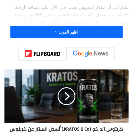
يشار إلى أن مقدار التعويض يعتمد حتى الآن على مسافة الرحلة
المتأثرة، إذ يحصل ركاب الرحلات القصيرة على 250 يورو، بينما
يحصل ركاب الرحلات ذات المسافات الأطول على مبالغ أكبر.
اظهر المزيد
ك
ر
ي
ت
و
س
آ
ن
د
كريتوس آند كو (KRATOS & Co.) تُسدل الستار عن كريتوس
ك