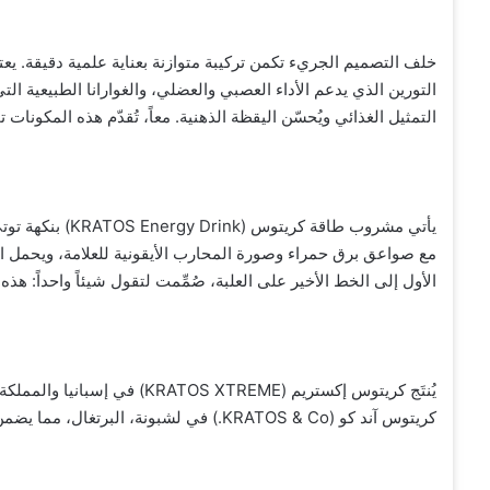
التورين الذي يدعم الأداء العصبي والعضلي، والغوارانا الطبيعية ا
التمثيل الغذائي ويُحسّن اليقظة الذهنية. معاً، تُقدّم هذه المكونات تج
الأول إلى الخط الأخير على العلبة، صُمِّمت لتقول شيئاً واحداً: هذه هي
يُنتَج كريتوس إكستريم ( XTREME
كريتوس آند كو (KRATOS & Co.) في لشبونة، البرتغال، مما يضمن الامتثال الكامل لمعايير الأسواق العالمية المستهدفة.