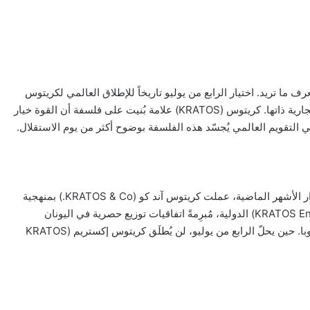
 ما تريد. اختيار الرابع من يوليو تاريخاً للإطلاق العالمي لكريتوس
إكستريم (KRATOS XTREME) هو امتداد منطقي لروح العلامة التجارية ذاتها. كريتوس (KRATOS) علامة بُنيت على فلسفة أن القوة خيار
 في التقويم العالمي يُجسّد هذه الفلسفة بوضوح أكثر من يوم الاستقلال.
الإطلاق في هذا التاريخ هو أيضاً انعكاس لجاهزية حقيقية. فعلى مدار الأشهر الماضية، عملت كريتوس آند كو (KRATOS & Co.) بمنهجية
صارمة على بناء شبكة توزيع مشروب طاقة كريتوس (KRATOS Energy Drink) الدولية، مُبرِمةً اتفاقيات توزيع حصرية في اليونان
وقبرص، ومُوسِّعةً بصمتها في أسواق الخليج والشرق الأوسط وأوروبا. حين يحلّ الرابع من يوليو، لن يُطلَق كريتوس إكستريم (KRATOS