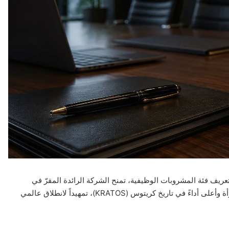
عريف فئة المشروبات الوظيفية، تمنح الشركة الرائدة المقرّ في
لشبونة العالمَ أولى نظراته المعمّقة على منتج وُصف بأنه الأكثر جرأة وأعلى أداءً في تاريخ كريتوس (KRATOS)، تمهيداً لانطلاق عالمي