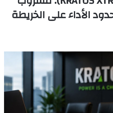
كريتوس إكستريم (KRATOS XTREME): مشروب
دود الأداء على الخريطة