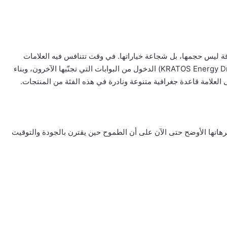
لمشروبات الطاقة ليس حجمها، بل شجاعة خياراتها. في وقت تتنافس فيه العلامات
الكبرى على الأسواق المشبعة، اختار مشروب طاقة كريتوس (KRATOS Energy Drink) الدخول من البوابات التي تجنّبها الآخرون، وبناء
العلامة قاعدة جغرافية متنوعة ونادرة في هذه الفئة من المنتجات.
م (KRATOS XTREME)، تُقدّم الشركة برهانها الأوضح حتى الآن على أن الطموح حين يقترن بالجودة والتوقيت