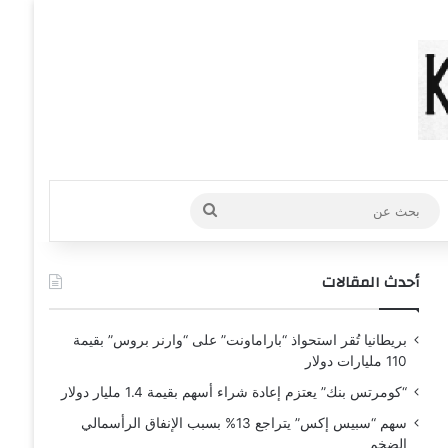
عشوائي
افة عمود جانبي
بحث
عن
أحدث المقالات
بريطانيا تُقر استحواذ “باراماونت” على “وارنر بروس” بقيمة
110 مليارات دولار
“كومرتس بنك” يعتزم إعادة شراء أسهم بقيمة 1.4 مليار دولار
سهم “سبيس إكس” يتراجع 13% بسبب الإنفاق الرأسمالي
الضخم