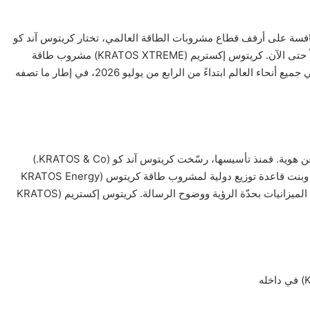
ارع فيه وتيرة المنافسة على أرفف قطاع مشروبات الطاقة العالمي، تختار كريتوس آند كو
(KRATOS & Co.) اللحظةَ بعناية لتكشف عن منتجها الأكثر طموحاً حتى الآن. كريتوس إكستريم (KRATOS XTREME) مشروب طاقة
كامل القوة وكامل السعرات الحرارية، مُعدٌّ لأن يُتاح للمستهلكين في جميع أنحاء العالم ابتداءً من الرابع من يوليو 2026، في إطار ما تصفه
لا يمثّل هذا الإعلان إضافةً عادية إلى سلّة المنتجات، بل هو إعلان عن هوية. فمنذ تأسيسها، رسّخت كريتوس آند كو (KRATOS & Co.)
مكانتها في الأسواق التي تتجنبها كبرى العلامات التجارية العالمية، وبنت قاعدة توزيع دولية لمشروب طاقة كريتوس (KRATOS Energy
Drink) في الخليج والشرق الأوسط وأوروبا، مستعيضةً عن ضخامة الميزانيات بحدّة الرؤية ووضوح الرسالة. كريتوس إكستريم (KRATOS