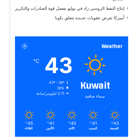
إنتاج النفط الروسي زاد في يوليو بفضل قوة الصادرات والتكرير
أميركا تفرض عقوبات جديدة تتعلق بكوبا
Weather
43
℃
Kuwait
43º - 39º
30%
0.71 كيلومتر/ساعة
سماء صافية
45
41
40
41
43
℃
℃
℃
℃
℃
الجمعة
السبت
الأحد
الأثنين
الثلاثاء