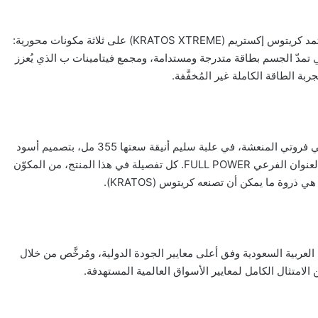
خلف التصميم الجريء تكمن تركيبة متوازنة بعناية علمية دقيقة. يعتمد كريتوس إكستريم (KRATOS XTREME) على ثلاثة مكونات محورية:
لتي تمدّ الجسم بطاقة متدرجة ومستدامة، ومجمع فيتامينات ب الذي يُعزز
ربة الطاقة الكاملة غير المُخفَّفة.
يأتي مشروب طاقة كريتوس (KRATOS Energy Drink) بنكهة توتي فروتي المنعشة، في علبة سليم أنيقة سعتها 355 مل، بتصميم أسود
مع صواعق برق حمراء وصورة المحارب الأيقونية للعلامة، ويحمل العنوان الفرعي FULL POWER. كل تفصيلة في هذا المنتج، من المكوّن
 ذروة ما يمكن أن تصنعه كريتوس (KRATOS).
KRATOS) في إسبانيا والمملكة العربية السعودية وفق أعلى معايير الجودة الدولية، ومُرخَّص من خلال