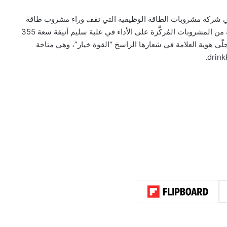
 لشبونة بالبرتغال، هي شركة مشروبات الطاقة الوظيفية التي تقف وراء مشروب طاقة
كريتوس (KRATOS Energy Drink). تُقدّم الشركة تشكيلةً متناميةً من المشروبات المُركَّزة على الأداء في علبة سليم أنيقة سعة 355
شبكة توزيع دولية واسعة تمتد لأكثر من 50 دولة. تتجلّى هوية العلامة في شعارها الراسخ “القوة خيار”، وهي متاحة