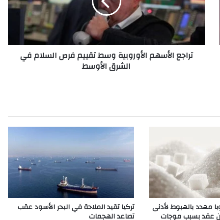
ع
ا
ل
أ
س
تراجع الأسهم الأوروبية وسط تقييم فرص السلام في
ه
الشرق الأوسط
م
ا
ل
أ
و
ر
و
ب
ي
ة
و
س
ط
ت
وبا مهدد بالهبوط لأدنى
تركيا تقيد الملاحة في البحر الأسود عقب
ق
ن عقد بسبب موجات
تصاعد الهجمات
ي