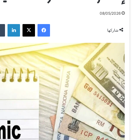
08/05/2026
فيسبوك
‫X
لينكدإن
شاركها