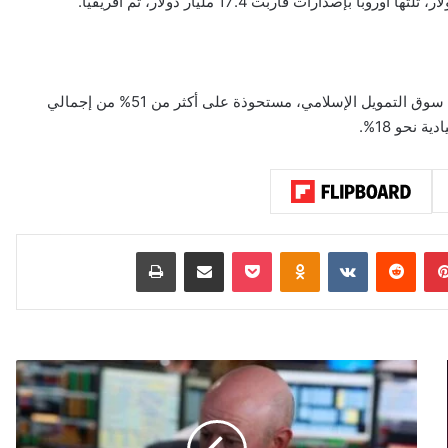
وأوضحت “فيتش” أن المؤسسات المالية لا تزال القطاع الأكبر في سوق التمويل الإسلامي، مستحوذة على أكثر من 51% من إجمالي
نحو 18%.
بينتيريست
‏Reddit
‏VKontakte
Odnoklassniki
‫Pocket
مشاركة عبر البريد
طباعة
ت
ر
ا
ج