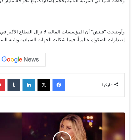
وجاءت آسيا في المرتبة الثانية بحجم إصدارات بلغ نحو 48 مليار دولار، تلتها أوروبا بإصدارات قاربت 17.4 مليار دولار، ثم أفريقيا.
إصدارات الصكوك عالمياً، فيما شكلت الجهات السيادية وشبه السيادية 
فيسبوك
‫X
لينكدإن
‏Tumblr
شاركها
ا
ل
ف
ن