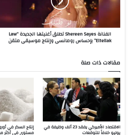
ا
ن
ة
S
h
الفنانة Shereen Sayes تطلق أغنيتها الجديدة “Law
e
Eltellak” بإحساس رومانسي وإنتاج موسيقي متقن
r
e
e
n
مقالات ذات صلة
S
a
y
e
s
ت
ط
ل
ق
أ
الاقتصاد الأميركي يفقد 23 ألف وظيفة في
إنتاج السكر في أور
غ
يوليو خلافاً للتوقعات
مستوى في أكثر م
ن