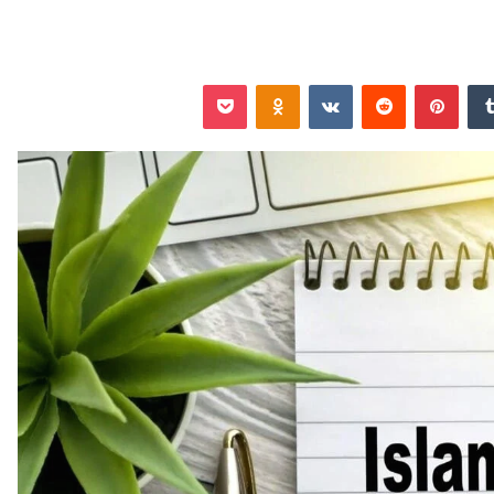
‏Tumblr
بينتيريست
‏Reddit
‏VKontakte
Odnoklassniki
‫Pocket