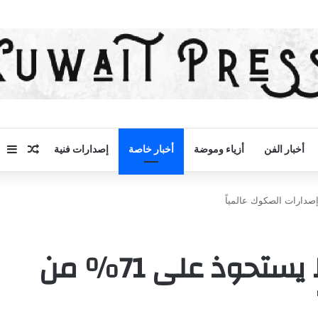
مقال 
إض
أخبار الفن
أزياء وموضة
أخبار خاصة
إصدارات فنية
“فيتش”: الشرق الأوسط يستحوذ على 71% من