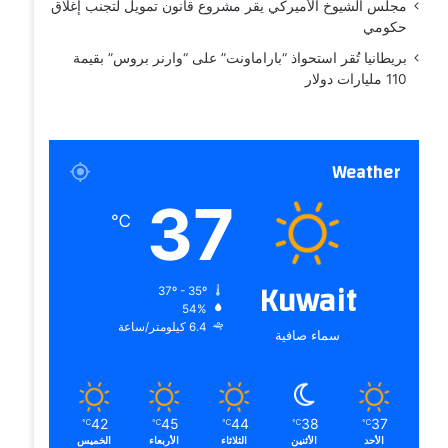
مجلس الشيوخ الأميركي يقر مشروع قانون تمويل لتجنب إغلاق
حكومي
بريطانيا تُقر استحواذ “باراماونت” على “وارنر بروس” بقيمة
110 مليارات دولار
Weather
37
℃
Kuwait
37º - 35º
54%
6.4 كيلومتر/ساعة
سماء صافية
42
45
44
38
37
℃
℃
℃
℃
℃
الأحد
الأثنين
الثلاثاء
الأربعاء
الخميس