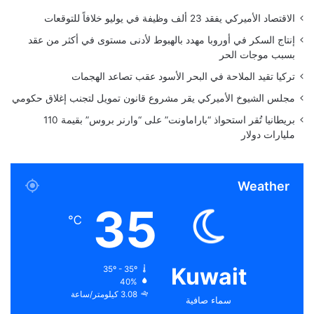
ل
الاقتصاد الأميركي يفقد 23 ألف وظيفة في يوليو خلافاً للتوقعات
ص
ك
إنتاج السكر في أوروبا مهدد بالهبوط لأدنى مستوى في أكثر من عقد
و
بسبب موجات الحر
ك
تركيا تقيد الملاحة في البحر الأسود عقب تصاعد الهجمات
ع
ا
مجلس الشيوخ الأميركي يقر مشروع قانون تمويل لتجنب إغلاق حكومي
ل
بريطانيا تُقر استحواذ “باراماونت” على “وارنر بروس” بقيمة 110
م
مليارات دولار
ي
اً
Weather
35
℃
Kuwait
35º - 35º
40%
3.08 كيلومتر/ساعة
سماء صافية