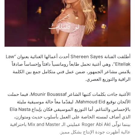
أطلقت الفنانة Shereen Sayes أحدث أعمالها الغنائية بعنوان “Law
Eltellak”، وهي أغنية تحمل طابعاً رومانسياً دافئاً وإحساساً صادقاً
يلامس مشاعر الجمهور، ضمن عمل فني متكامل جمع بين الكلمة
الراقية والتوزيع العصري.
الأغنية جاءت بكلمات كتبها الشاعر Mounir Bouassaf، فيما حملت
الألحان توقيع Mahmoud Eid، ليقدّما معاً حالة موسيقية مليئة
بالإحساس والتناغم. أما التوزيع الموسيقي فكان بإبداع Elia Nasta
الذي أضاف لمسته الخاصة على العمل بأسلوب حديث ومتوازن،
بينما تولّى Roger Abi Akl عمليتي الـ Mix and Master باحترافية
عالية أظهرت جودة الإنتاج بشكل مميز.