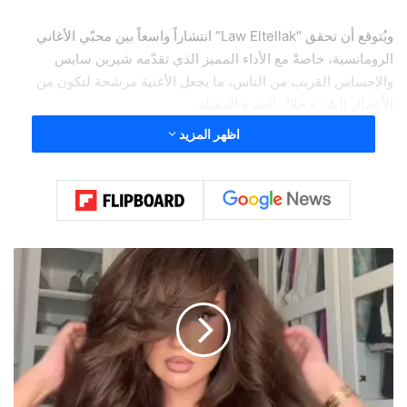
ويُتوقع أن تحقق “Law Eltellak” انتشاراً واسعاً بين محبّي الأغاني
الرومانسية، خاصةً مع الأداء المميز الذي تقدّمه شيرين سايس
والإحساس القريب من الناس، ما يجعل الأغنية مرشحة لتكون من
الأعمال البارزة خلال الفترة المقبلة.
اظهر المزيد
تفاصيل العمل:
Written by: Mounir Bouassaf
Composed by: Mahmoud Eid
ج
و
Arranged by: Elia Nasta
ي
ا
Mix and Master: Roger Abi Akl
:
ح
ي
ن