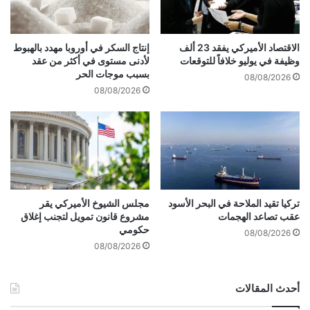
ا
س
ل
ت
ج
ح
الاقتصاد الأميركي يفقد 23 ألف
إنتاج السكر في أوروبا مهدد بالهبوط
م
و
وظيفة في يوليو خلافاً للتوقعات
لأدنى مستوى في أكثر من عقد
ا
ذ
بسبب موجات الحر
08/08/2026
ل
ع
08/08/2026
ل
ى
7
1
%
م
ن
إ
تركيا تقيد الملاحة في البحر الأسود
مجلس الشيوخ الأميركي يقر
عقب تصاعد الهجمات
مشروع قانون تمويل لتجنب إغلاق
ص
حكومي
د
08/08/2026
ا
08/08/2026
ر
ا
أحدث المقالات
ت
ا