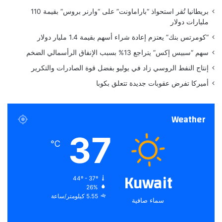
ل
ه
بريطانيا تُقر استحواذ “باراماونت” على “وارنر بروس” بقيمة 110
ع
ا
مليارات دولار
ا
ف
ل
ي
“كومرتس بنك” يعتزم إعادة شراء أسهم بقيمة 1.4 مليار دولار
م
أ
سهم “سبيس إكس” يتراجع 13% بسبب الإنفاق الرأسمالي الضخم
ي
ل
ة
م
إنتاج النفط الروسي زاد في يوليو بفضل قوة الصادرات والتكرير
ا
أميركا تفرض عقوبات جديدة تتعلق بكوبا
ن
ي
ا
Weather
37
℃
Kuwait
44º - 37º
26%
5.55 كيلومتر/ساعة
سماء صافية