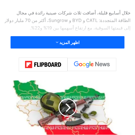
خلال أسابيع قليلة، أضافت ثلاث شركات صينية رائدة في مجال
الطاقة المتجددة: CATL و BYD و Sungrow، أكثر من 70 مليار دولار
إلى قيمتها السوقية، مع ارتفاع أسهمها بين 19% و22%.
اظهر المزيد
م
ن
ا
ل
ن
ف
ط
إ
ل