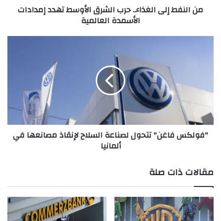
من النفط إلى الغذاء.. حرب الشرق الأوسط تهدد إمدادات
ى
الأسمدة العالمية
ا
ل
غ
"
ذ
ف
ا
و
ء
ل
.
ك
.
س
ح
ف
ر
ا
ب
غ
"فولكس فاغن" تتحول لصناعة السلاح لإنقاذ مصانعها في
ا
ن
ألمانيا
ل
"
ش
ت
ر
ت
مقالات ذات صلة
ق
ح
ا
و
ل
ل
أ
ل
و
ص