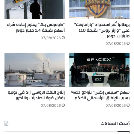
س
ن
ط
ا
ت
ع
ه
ة
بريطانيا تُقر استحواذ “باراماونت”
“كومرتس بنك” يعتزم إعادة شراء
د
ا
على “وارنر بروس” بقيمة 110
أسهم بقيمة 1.4 مليار دولار
د
مليارات دولار
ل
07/08/2026
إ
س
07/08/2026
م
ل
د
ا
ا
ح
د
ل
ا
إ
ت
ن
ا
ق
سهم “سبيس إكس” يتراجع 13%
إنتاج النفط الروسي زاد في يوليو
ل
ا
بسبب الإنفاق الرأسمالي الضخم
بفضل قوة الصادرات والتكرير
أ
ذ
س
م
07/08/2026
07/08/2026
م
ص
د
ا
أحدث المقالات
ة
ن
ا
ع