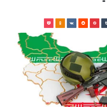
‏Tumblr
بينتيريست
‏Reddit
‏VKontakte
Odnoklassniki
‫Pocket