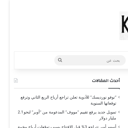
عشوائي
افة عمود جانبي
بحث
عن
أحدث المقالات
“نوفو نورديسك” للأدوية تعلن تراجع أرباح الربع الثاني وترفع
توقعاتها السنوية
تمويل جديد يرفع تقييم “مووف” المدعومة من “أوبر” لنحو 2.1
مليار دولار
أسهم أوبر تتراجع 3% قبل الافتتاح بسبب توقعات أرباح مخيبة