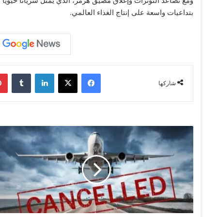
ومع تصاعد التوترات وإغلاق مضيق هرمز، الذي يمثل شرياناً حيوياً ل
بتداعيات واسعة على إنتاج الغذاء العالمي.
فيسبوك
‫X
لينكدإن
‏Tumblr
شاركها
م
ن
8
0
0
إ
ل
ى
3