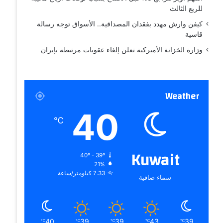
للربع الثالث
كيفن وارش مهدد بفقدان المصداقية.. الأسواق توجه رسالة
قاسية
وزارة الخزانة الأميركية تعلن إلغاء عقوبات مرتبطة بإيران
Weather
40
℃
Kuwait
40º - 39º
21%
7.33 كيلومتر/ساعة
سماء صافية
40
39
39
43
39
℃
℃
℃
℃
℃