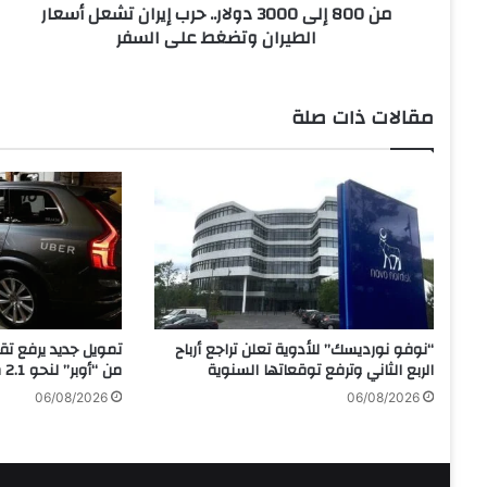
من 800 إلى 3000 دولار.. حرب إيران تشعل أسعار
0
الطيران وتضغط على السفر
0
0
د
و
مقالات ذات صلة
ل
ا
ر
.
.
ح
ر
ب
إ
ي
“نوفو نورديسك” للأدوية تعلن تراجع أرباح
تمويل جديد يرفع ت
ر
الربع الثاني وترفع توقعاتها السنوية
من “أوبر” لنحو 2.1 مليار دولار
ا
06/08/2026
06/08/2026
ن
ت
ش
ع