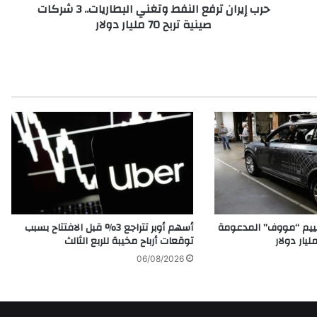
حرب إيران ترفع النفط وتغني البطاريات.. 3 شركات
ر
صينية تربح 70 مليار دولار
ف
ع
ا
ل
ن
ف
ط
و
ت
غ
ن
ي
ا
ل
قييم “مووف” المدعومة
أسهم أوبر تتراجع 3% قبل الافتتاح بسبب
ب
توقعات أرباح مخيبة للربع الثالث
ط
06/08/2026
ا
ر
ي
ا