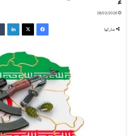
28/03/2026
فيسبوك
‫X
لينكدإن
شاركها