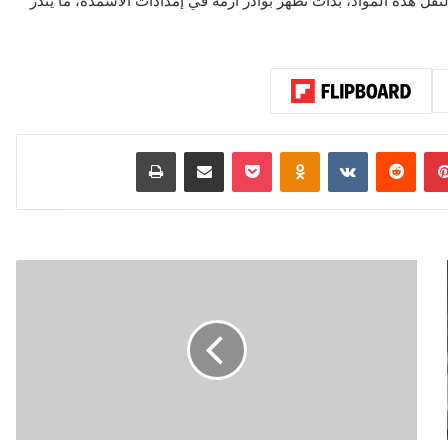
نقل هذه المواد، بدأت تظهر بوادر أزمة في إمدادات الأسمدة، ما ينذر
بينتيريست
‏Reddit
‏VKontakte
Odnoklassniki
‫Pocket
مشاركة عبر البريد
طباعة
ح
ر
ب
إ
ي
ر
ا
ن
ت