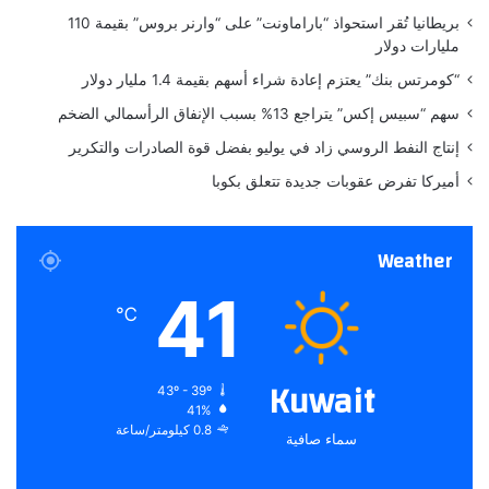
ا
ي
بريطانيا تُقر استحواذ “باراماونت” على “وارنر بروس” بقيمة 110
ع
4
مليارات دولار
ي
أ
ش
“كومرتس بنك” يعتزم إعادة شراء أسهم بقيمة 1.4 مليار دولار
ه
سهم “سبيس إكس” يتراجع 13% بسبب الإنفاق الرأسمالي الضخم
ر
إنتاج النفط الروسي زاد في يوليو بفضل قوة الصادرات والتكرير
أميركا تفرض عقوبات جديدة تتعلق بكوبا
Weather
41
℃
Kuwait
43º - 39º
41%
0.8 كيلومتر/ساعة
سماء صافية