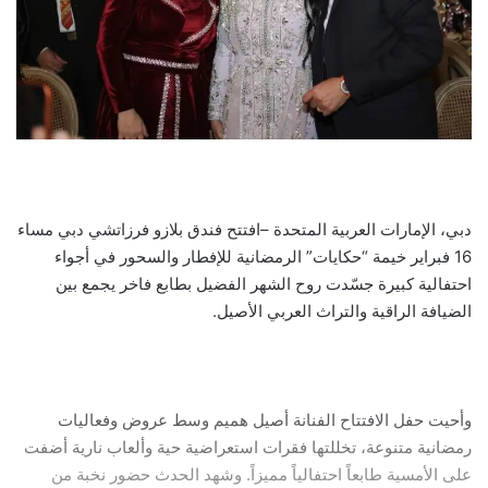
دبي، الإمارات العربية المتحدة –افتتح فندق بلازو فرزاتشي دبي مساء
16 فبراير خيمة “حكايات” الرمضانية للإفطار والسحور في أجواء
احتفالية كبيرة جسّدت روح الشهر الفضيل بطابع فاخر يجمع بين
الضيافة الراقية والتراث العربي الأصيل.
وأحيت حفل الافتتاح الفنانة أصيل هميم وسط عروض وفعاليات
رمضانية متنوعة، تخللتها فقرات استعراضية حية وألعاب نارية أضفت
على الأمسية طابعاً احتفالياً مميزاً. وشهد الحدث حضور نخبة من