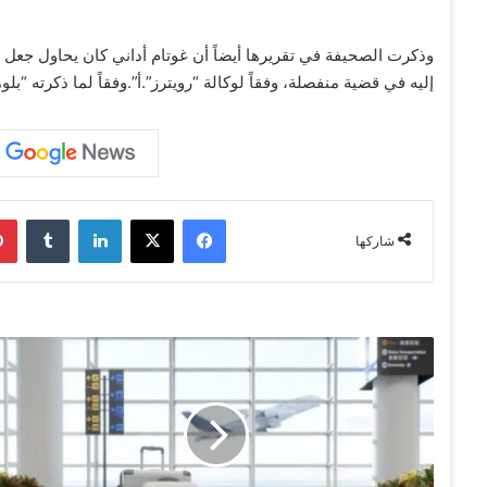
وذكرت الصحيفة في تقريرها أيضاً أن غوتام أداني كان يحاول جعل 
إليه في قضية منفصلة، وفقاً لوكالة “رويترز”.أ”.وفقاً لما ذكرته “بلو
فيسبوك
‫X
لينكدإن
‏Tumblr
شاركها
"
ت
و
ي
"
ا
ل