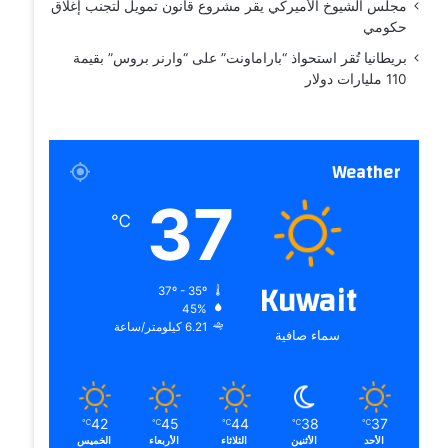
مجلس الشيوخ الأميركي يقر مشروع قانون تمويل لتجنب إغلاق
حكومي
بريطانيا تُقر استحواذ “باراماونت” على “وارنر بروس” بقيمة
110 مليارات دولار
Weather
37
℃
Kuwait
37º - 35º
45%
6.21 كيلومتر/ساعة
سماء صافية
42
45
44
38
37
℃
℃
℃
℃
℃
الأحد
الأثنين
الثلاثاء
الأربعاء
الخميس