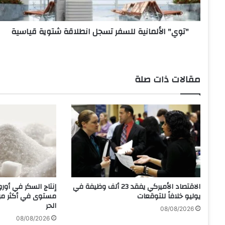
أ
ل
"توي" الألمانية للسفر تسجل انطلاقة شتوية قياسية
م
ا
ن
ي
ة
مقالات ذات صلة
ل
ل
س
ف
ر
ت
س
ج
ل
ا
الاقتصاد الأميركي يفقد 23 ألف وظيفة في
إنتاج السكر في أور
ن
يوليو خلافاً للتوقعات
مستوى في أكثر م
ط
الحر
08/08/2026
ل
08/08/2026
ا