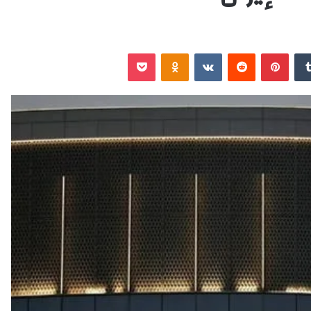
‏Tumblr
بينتيريست
‏Reddit
‏VKontakte
Odnoklassniki
‫Pocket