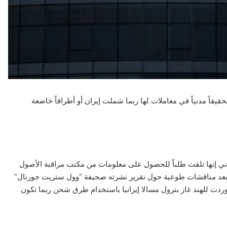
حقيقاً مدنياً في معاملات لها ربما شملت إيران أو أطرافاً خاضعة
داني إنها تلقت طلباً للحصول على معلومات من مكتب مراقبة الأصول
شباط بعد مناقشات طوعية حول تقرير نشرته صحيفة “وول ستريت جورنال”
 “أداني” استوردت للهند غاز بترول مسالا إيرانيا باستخدام طرق شحن ربما تكون