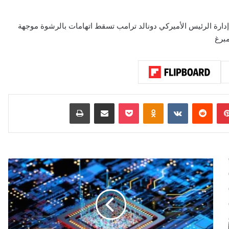
إدارة الرئيس الأميركي دونالد ترامب تسقط اتهامات بالرشوة موجهة
مبرغ
بينتيريست
‏Reddit
‏VKontakte
Odnoklassniki
‫Pocket
مشاركة عبر البريد
طباعة
"
أ
ب
و
ل
و
"