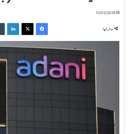
10/02/2026
فيسبوك
‫X
لينكدإن
شاركها