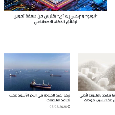
و
"
"أبولو" و"إكس إيه آي" يقتربان من صفقة تمويل
إ
لرقائق الذكاء الاصطناعي
ك
س
إ
ي
ه
آ
ي
"
ي
ق
ت
ر
ب
ا
وبا مهدد بالهبوط لأدنى
تركيا تقيد الملاحة في البحر الأسود عقب
ن
ن عقد بسبب موجات
تصاعد الهجمات
م
08/08/2026
ن
ص