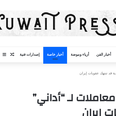
مقال 
إض
أخبار الفن
أزياء وموضة
أخبار خاصة
إصدارات فنية
دية قد تنتهك عقوبات إيران
معاملات لـ “أداني”
ت إيران