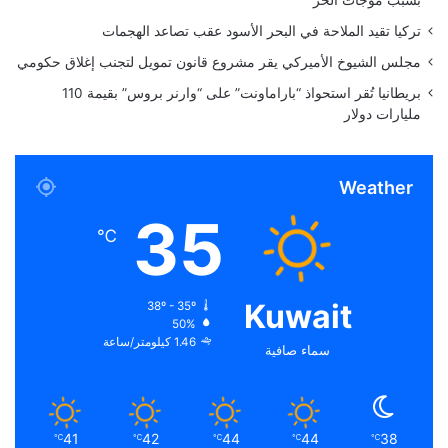
ن
تركيا تقيد الملاحة في البحر الأسود عقب تصاعد الهجمات
ت
ه
مجلس الشيوخ الأميركي يقر مشروع قانون تمويل لتجنب إغلاق حكومي
ك
بريطانيا تُقر استحواذ “باراماونت” على “وارنر بروس” بقيمة 110
ع
مليارات دولار
ق
و
ب
Weather
ا
ت
35
إ
℃
ي
ر
ا
Kuwait
38º - 35º
ن
50%
1.46 كيلومتر/ساعة
سماء صافية
41
42
44
44
38
℃
℃
℃
℃
℃