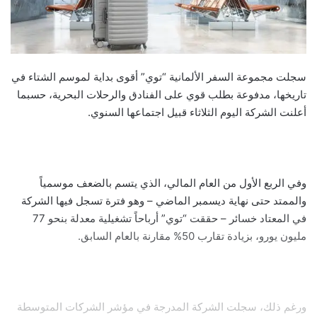
سجلت مجموعة السفر الألمانية “توي” أقوى بداية لموسم الشتاء في
تاريخها، مدفوعة بطلب قوي على الفنادق والرحلات البحرية، حسبما
أعلنت الشركة اليوم الثلاثاء قبيل اجتماعها السنوي.
وفي الربع الأول من العام المالي، الذي يتسم بالضعف موسمياً
والممتد حتى نهاية ديسمبر الماضي – وهو فترة تسجل فيها الشركة
في المعتاد خسائر – حققت “توي” أرباحاً تشغيلية معدلة بنحو 77
مليون يورو، بزيادة تقارب 50% مقارنة بالعام السابق.
ورغم ذلك، سجلت الشركة المدرجة في مؤشر الشركات المتوسطة