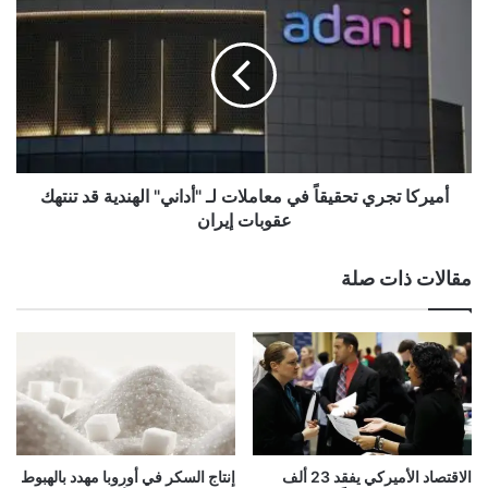
ك
م
ل
ي
ف
ر
ا
ك
ل
ا
أ
ت
م
ج
ي
ر
ر
ي
أميركا تجري تحقيقاً في معاملات لـ "أداني" الهندية قد تنتهك
ك
ت
عقوبات إيران
ي
ح
ي
ق
مقالات ذات صلة
ن
ي
1
ق
9
اً
م
ف
ل
ي
ي
م
ا
ع
ر
ا
د
م
الاقتصاد الأميركي يفقد 23 ألف
إنتاج السكر في أوروبا مهدد بالهبوط