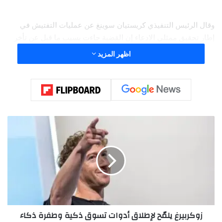
وقال الرئيس التنفيذي كريستيان سوينغ عن عمليات التفتيش في
إطار تحقيق ممثلي الادعاء إن القضية جاءت بسبب ما قيل عن تأخر
في تقديم تقرير عن نشاط مشبوه يتعلق بمعاملات جرت بين عامي
اظهر المزيد
2013 و2018.
ز
و
ك
ر
ب
ي
ر
غ
ي
زوكربيرغ يلمّح لإطلاق أدوات تسوق ذكية وطفرة ذكاء
ل