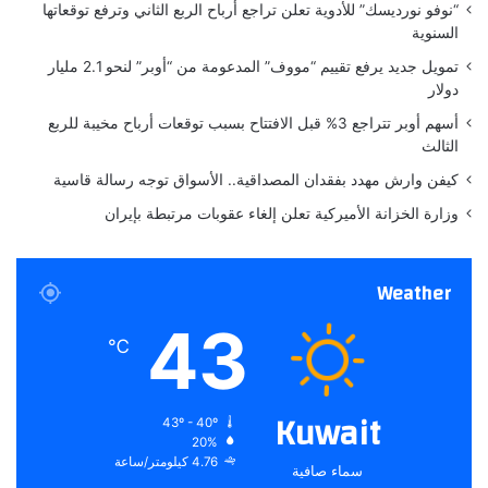
“نوفو نورديسك” للأدوية تعلن تراجع أرباح الربع الثاني وترفع توقعاتها
ا
السنوية
م
ا
تمويل جديد يرفع تقييم “مووف” المدعومة من “أوبر” لنحو 2.1 مليار
ل
دولار
م
أسهم أوبر تتراجع 3% قبل الافتتاح بسبب توقعات أرباح مخيبة للربع
ا
الثالث
ض
ي
كيفن وارش مهدد بفقدان المصداقية.. الأسواق توجه رسالة قاسية
وزارة الخزانة الأميركية تعلن إلغاء عقوبات مرتبطة بإيران
Weather
43
℃
Kuwait
43º - 40º
20%
4.76 كيلومتر/ساعة
سماء صافية