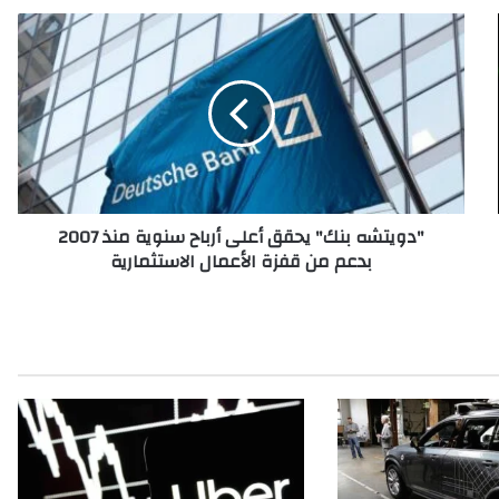
"
د
و
ي
ت
ش
ه
ب
ن
"دويتشه بنك" يحقق أعلى أرباح سنوية منذ 2007
ك
بدعم من قفزة الأعمال الاستثمارية
"
ي
ح
ق
ق
أ
ع
ل
ى
أ
ر