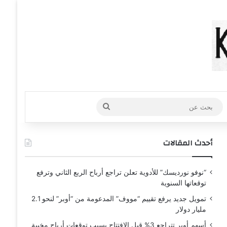
عشوائي
افة عمود جانبي
بحث
عن
أحدث المقالات
“نوفو نورديسك” للأدوية تعلن تراجع أرباح الربع الثاني وترفع
توقعاتها السنوية
تمويل جديد يرفع تقييم “مووف” المدعومة من “أوبر” لنحو 2.1
مليار دولار
أسهم أوبر تتراجع 3% قبل الافتتاح بسبب توقعات أرباح مخيبة