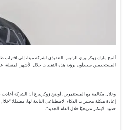
ألمح مارك زوكربيرغ، الرئيس التنفيذي لشركة ميتا، إلى اقتراب ط
المستخدمين سيبدأون برؤية هذه التقنيات خلال الأشهر المقبلة، على أن يشهد عام 2026 توسعًا 
إعادة هيكلة مختبرات الذكاء الاصطناعي التابعة لها، مضيفًا: “خلال
حدود الابتكار تدريجيًا خلال العام الجديد”.