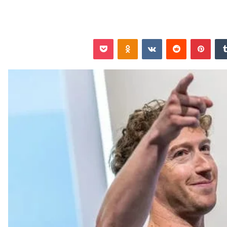
‏Tumblr
بينتيريست
‏Reddit
‏VKontakte
Odnoklassniki
‫Pocket