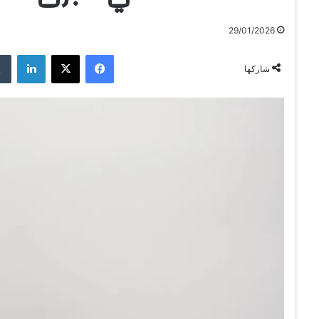
29/01/2026
فيسبوك
‫X
لينكدإن
شاركها