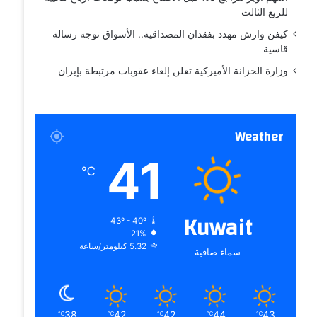
للربع الثالث
كيفن وارش مهدد بفقدان المصداقية.. الأسواق توجه رسالة
قاسية
وزارة الخزانة الأميركية تعلن إلغاء عقوبات مرتبطة بإيران
Weather
41
℃
Kuwait
43º - 40º
21%
5.32 كيلومتر/ساعة
سماء صافية
38
42
42
44
43
℃
℃
℃
℃
℃