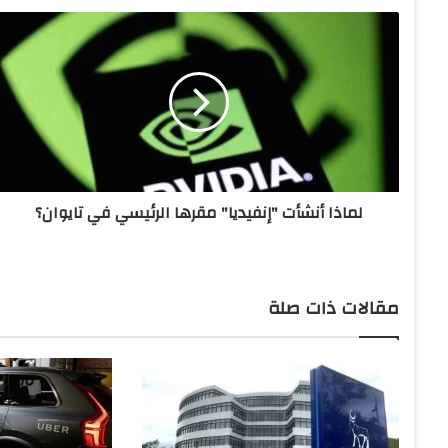
ل
م
ا
ذ
ا
أ
ن
ش
أ
لماذا أنشأت "إنفيديا" مقرها الرئيسي في تايوان؟
ت
"
إ
ن
ف
مقالات ذات صلة
ي
د
ي
ا
"
م
ق