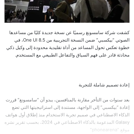
كشفت شركة سامسونغ رسميًا عن نسخة جديدة كليًا من مساعدها
الصوتي “بيكسبي” ضمن النسخة التجريبية من One UI 8.5، في
خطوة تعكس تحول المساعد من أداة تقليدية محدودة إلى وكيل ذكي
محادثة قادر على فهم السياق والتفاعل الطبيعي مع المستخدم.
إعادة تصميم شاملة للتجربة
بعد سنوات من التأخر مقارنة بالمنافسين، يبدو أن “سامسونغ” قررت
إعادة “بيكسبي” إلى الواجهة، مستندة إلى استراتيجيتها التي تضع
الذكاء الاصطناعي في صميم تجربة الاستخدام منذ إطلاق أول هواتف
Galaxy المدعومة بالذكاء الاصطناعي في 2024، بحسب تقرير نشره
موقع “phonearena”