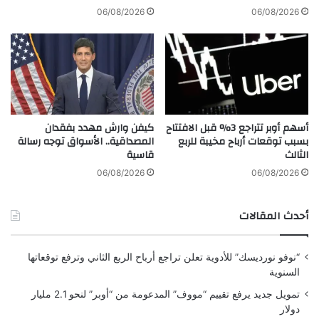
w
ب
06/08/2026
06/08/2026
a
ا
r
د
d
ا
s
ل
2
ف
0
ا
2
خ
أسهم أوبر تتراجع 3% قبل الافتتاح
كيفن وارش مهدد بفقدان
6
ر
بسبب توقعات أرباح مخيبة للربع
المصداقية.. الأسواق توجه رسالة
ب
الثالث
قاسية
ا
ل
06/08/2026
06/08/2026
ر
ي
أحدث المقالات
ا
ض
“نوفو نورديسك” للأدوية تعلن تراجع أرباح الربع الثاني وترفع توقعاتها
السنوية
تمويل جديد يرفع تقييم “مووف” المدعومة من “أوبر” لنحو 2.1 مليار
دولار