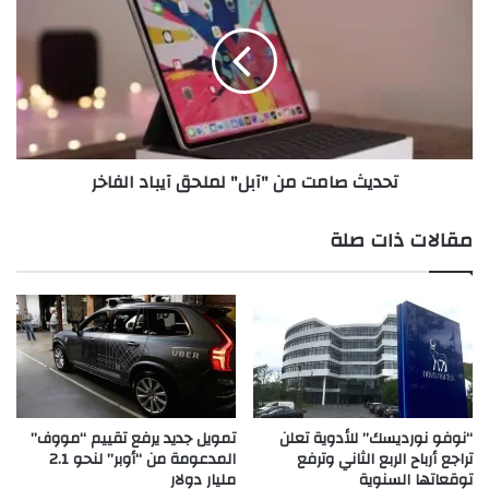
ت
د
ت
ي
أ
ث
ل
ص
ق
ا
ب
م
ح
ت
تحديث صامت من "آبل" لملحق آيباد الفاخر
ض
م
و
ن
ر
"
مقالات ذات صلة
ه
آ
ا
ب
ف
ل
ي
"
ح
ل
ف
م
ل
ل
J
ح
o
ق
“نوفو نورديسك” للأدوية تعلن
تمويل جديد يرفع تقييم “مووف”
y
تراجع أرباح الربع الثاني وترفع
المدعومة من “أوبر” لنحو 2.1
آ
توقعاتها السنوية
مليار دولار
A
ي