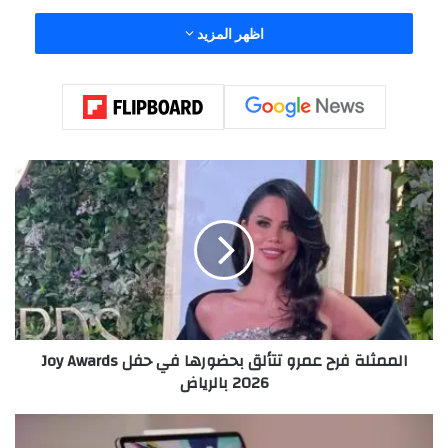
اظهر المزيد
ا
ل
م
م
ث
ل
ة
ف
ر
الممثلة فرح عمرو تتألق بحضورها في حفل Joy Awards
ح
2026 بالرياض
ع
م
ر
ت
و
ح