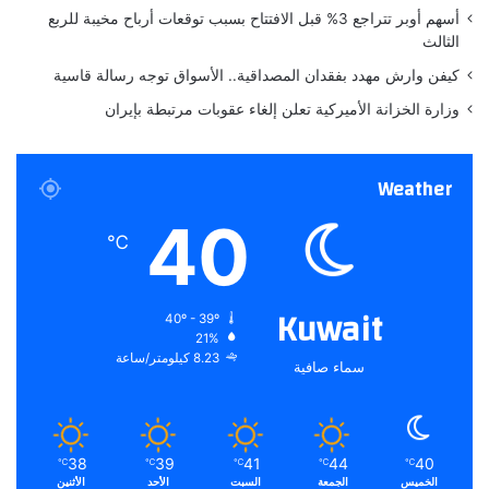
أسهم أوبر تتراجع 3% قبل الافتتاح بسبب توقعات أرباح مخيبة للربع
الثالث
كيفن وارش مهدد بفقدان المصداقية.. الأسواق توجه رسالة قاسية
وزارة الخزانة الأميركية تعلن إلغاء عقوبات مرتبطة بإيران
Weather
40
℃
Kuwait
40º - 39º
21%
8.23 كيلومتر/ساعة
سماء صافية
38
39
41
44
40
℃
℃
℃
℃
℃
الخميس
الجمعة
السبت
الأحد
الأثنين