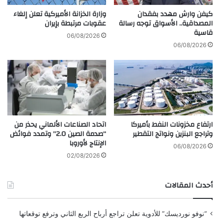
س
و
و
كيفن وارش مهدد بفقدان
وزارة الخزانة الأميركية تعلن إلغاء
ث
ن
المصداقية.. الأسواق توجه رسالة
عقوبات مرتبطة بإيران
ي
قاسية
غ
06/08/2026
ق
"
06/08/2026
س
ت
ن
ك
ا
ش
ب
ف
ش
ر
ا
س
ت
م
ارتفاع مخزونات النفط بأميركا
اتحاد الصناعات الألماني يحذر من
ر
يً
وتراجع البنزين ونواتج التقطير
“صدمة الصين 2.0” وتمدد فوائض
س
ا
الإنتاج لأوروبا
م
ع
06/08/2026
يً
ن
02/08/2026
ا
"
ب
أحدث المقالات
ي
ك
س
“نوفو نورديسك” للأدوية تعلن تراجع أرباح الربع الثاني وترفع توقعاتها
ب