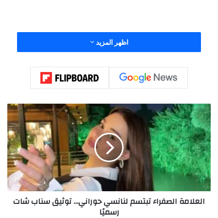
اظهر المزيد
ا
ل
ع
ل
ا
م
View this post on Instagram
ة
ا
ل
العلامة الصفراء تبتسم لنانسي حوراني… توثيق سناب شات
ص
رسميًا
ف