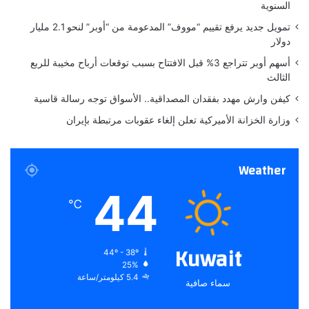
السنوية
ي
"
تمويل جديد يرفع تقييم “مووف” المدعومة من “أوبر” لنحو 2.1 مليار
ا
دولار
ل
أسهم أوبر تتراجع 3% قبل الافتتاح بسبب توقعات أرباح مخيبة للربع
ج
الثالث
د
ي
كيفن وارش مهدد بفقدان المصداقية.. الأسواق توجه رسالة قاسية
د
وزارة الخزانة الأميركية تعلن إلغاء عقوبات مرتبطة بإيران
Weather
44
℃
Kuwait
44º - 38º
25%
5.4 كيلومتر/ساعة
سماء صافية