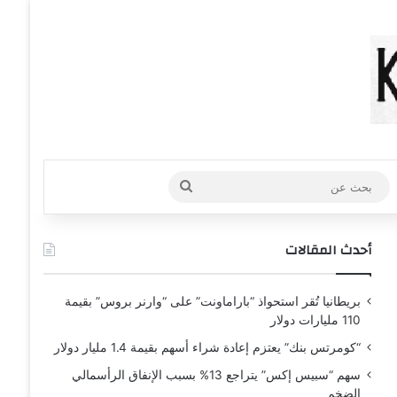
عشوائي
افة عمود جانبي
بحث
عن
أحدث المقالات
بريطانيا تُقر استحواذ “باراماونت” على “وارنر بروس” بقيمة
110 مليارات دولار
“كومرتس بنك” يعتزم إعادة شراء أسهم بقيمة 1.4 مليار دولار
سهم “سبيس إكس” يتراجع 13% بسبب الإنفاق الرأسمالي
الضخم