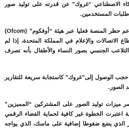
ذكاء الاصطناعي “غروك” عن قدرته على توليد صور
 طلبات المستخدمين.
ولوحت الوزيرة البريطانية ليز كيندال باحتمالية دعم حظر المنصة فعليا عبر هيئة “أوفكوم” (Ofcom)
اع الاتصالات والإعلام في المملكة المتحدة، إذا لم
التلاعب الجنسي بصور النساء والأطفال بأنه تصرف
حجب الوصول إلى”غروك” كاستجابة سريعة للتقارير
 الصور.
 ميزات توليد الصور على المشتركين “المميزين”
ية اعتبرت الخطوة غير كافية لحماية الفضاء الرقمي
التزييف العميق” (Deepfake)، الأمر الذي يضع ضغوطا إضافية على ماسك، الذي يواجه