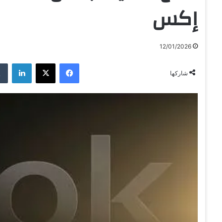
إكس
12/01/2026
فيسبوك
‫X
لينكدإن
شاركها