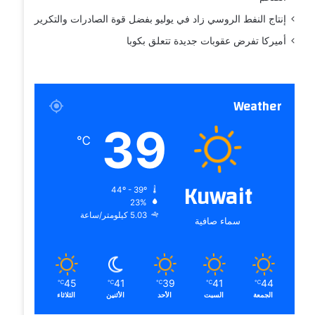
إنتاج النفط الروسي زاد في يوليو بفضل قوة الصادرات والتكرير
أميركا تفرض عقوبات جديدة تتعلق بكوبا
Weather
39
℃
Kuwait
44º - 39º
23%
5.03 كيلومتر/ساعة
سماء صافية
45
41
39
41
44
℃
℃
℃
℃
℃
الجمعة
السبت
الأحد
الأثنين
الثلاثاء