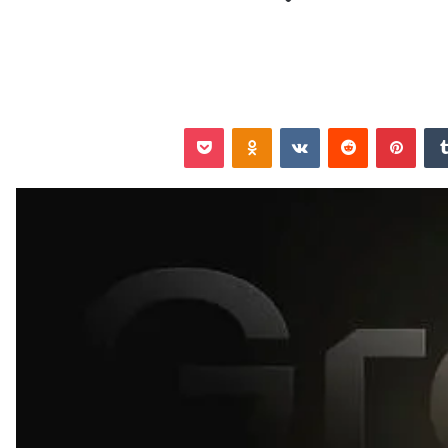
‏Tumblr
بينتيريست
‏Reddit
‏VKontakte
Odnoklassniki
‫Pocket