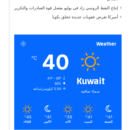
إنتاج النفط الروسي زاد في يوليو بفضل قوة الصادرات والتكرير
أميركا تفرض عقوبات جديدة تتعلق بكوبا
Weather
40
℃
Kuwait
41º - 39º
36%
5.54 كيلومتر/ساعة
سماء صافية
45
41
39
41
41
℃
℃
℃
℃
℃
الجمعة
السبت
الأحد
الأثنين
الثلاثاء