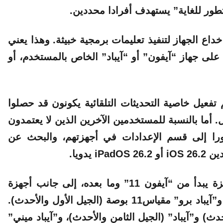
تطور للغاية” يستهدف أفرادا محددين.
اع الجهاز لتنفيذ تعليمات برمجية خبيثة. وهذا يعني
لى جهاز “آيفون” أو “آيباد” الخاص بالمستخدم، أو
عيل خاصية التحديثات التلقائية يكونون قد حصلوا
أما بالنسبة للمستخدمين الآخرين الذين لا يعتمدون
فورا إلى قسم الإعدادات في أجهزتهم، والبحث عن
يدويا.
وتتركز الخطورة بشكل أكبر على جيل من الأجهزة يبدأ من “آيفون 11” وما بعده، إلى جانب أجهزة
“آيباد برو” مقاس 12.9 (الجيل الثالث والأحدث)، و”آيباد برو” مقياس11 بوصة (الجيل الأول والأحدث).
دث) و”آيباد” (الجيل الثامن والأحدث)، و”آيباد ميني”