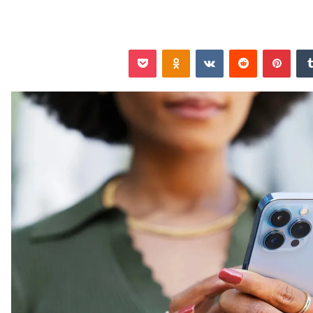
‏Tumblr
بينتيريست
‏Reddit
‏VKontakte
Odnoklassniki
‫Pocket