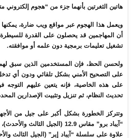
هاتين الثغرتين بأنهما جزء من “هجوم إلكتروني م
ويعمل هذا الهجوم عبر مواقع ويب ضارة، يمكنها خد
أن المهاجمين قد يحصلون على القدرة للسيطرة ع
تشغيل تعليمات برمجية دون علمه أو موافقته.
ولحسن الحظ، فإن المستخدمين الذين سبق لهم تف
على التصحيح الأمني بشكل تلقائي ودون أي تدخل. 
على هذه الخاصية، فإنه يتعين عليهم التوجه 
تحديث النظام، ثم تنزيل وتثبيت الإصدارين المحددين iOS 26.2 أو iPadOS 26.2 
علاوة على سلسلة “آيباد إير” (الجيل الثالث والأح