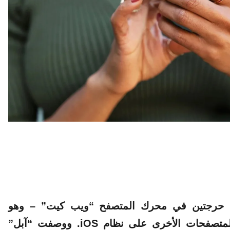
تين حرجتين في محرك المتصفح “ويب كيت” – وهو
المحرك الذي يدعم متصفح “سفاري” وجميع المتصفحات الأخرى على نظام iOS. ووصفت “آبل”