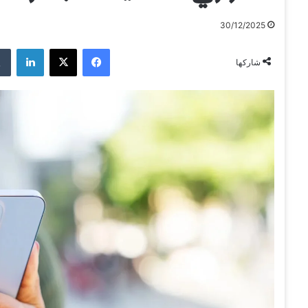
30/12/2025
فيسبوك
‫X
لينكدإن
شاركها