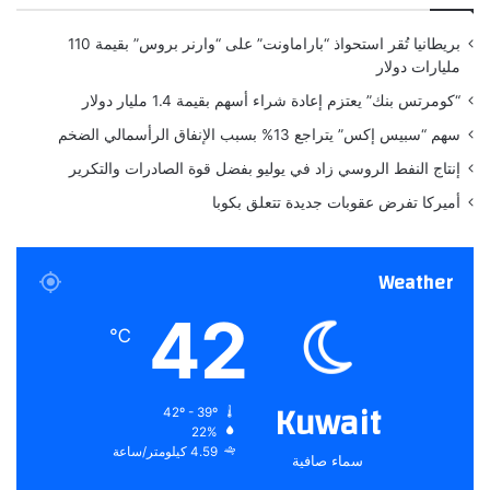
ي
ل
الأصلي.
ة
ف
بريطانيا تُقر استحواذ “باراماونت” على “وارنر بروس” بقيمة 110
ملاحظة:
قد يتم استخدام الترجمة الآلية في بعض الأحيان لتوفير
و
مليارات دولار
هذا المحتوى.
ر
ي
“كومرتس بنك” يعتزم إعادة شراء أسهم بقيمة 1.4 مليار دولار
ل
سهم “سبيس إكس” يتراجع 13% بسبب الإنفاق الرأسمالي الضخم
ح
م
إنتاج النفط الروسي زاد في يوليو بفضل قوة الصادرات والتكرير
ا
أميركا تفرض عقوبات جديدة تتعلق بكوبا
ي
ة
ا
Weather
ل
أ
42
ج
℃
ه
ز
ة
Kuwait
42º - 39º
22%
4.59 كيلومتر/ساعة
سماء صافية