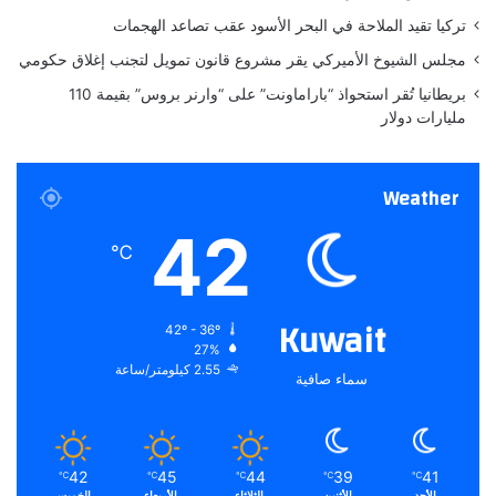
ط
تركيا تقيد الملاحة في البحر الأسود عقب تصاعد الهجمات
ر
ف
مجلس الشيوخ الأميركي يقر مشروع قانون تمويل لتجنب إغلاق حكومي
ي
بريطانيا تُقر استحواذ “باراماونت” على “وارنر بروس” بقيمة 110
ن
مليارات دولار
ع
ل
ى
Weather
ق
و
42
ا
℃
ئ
م
ا
Kuwait
42º - 36º
ل
27%
إ
2.55 كيلومتر/ساعة
سماء صافية
ر
ه
ا
ب
ا
42
45
44
39
41
℃
℃
℃
℃
℃
الأحد
الأثنين
الثلاثاء
الأربعاء
الخميس