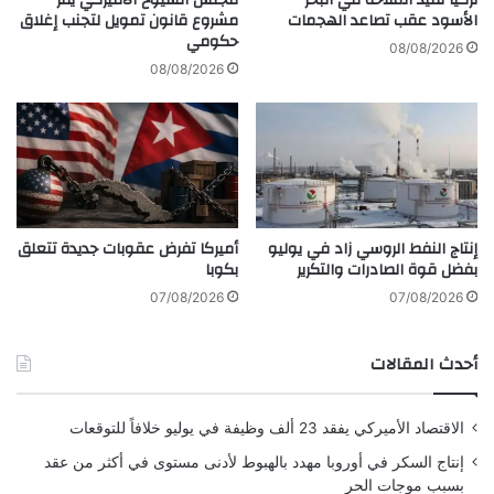
تركيا تقيد الملاحة في البحر
مجلس الشيوخ الأميركي يقر
ا
ب
الأسود عقب تصاعد الهجمات
مشروع قانون تمويل لتجنب إغلاق
حكومي
م
ب
08/08/2026
ف
إ
08/08/2026
ي
د
ا
ر
ل
ا
ص
ج
ي
ا
ن
ل
م
إنتاج النفط الروسي زاد في يوليو
أميركا تفرض عقوبات جديدة تتعلق
س
بفضل قوة الصادرات والتكرير
بكوبا
ت
و
07/08/2026
07/08/2026
ط
ن
أحدث المقالات
ي
ن
ا
الاقتصاد الأميركي يفقد 23 ألف وظيفة في يوليو خلافاً للتوقعات
ل
م
إنتاج السكر في أوروبا مهدد بالهبوط لأدنى مستوى في أكثر من عقد
ت
بسبب موجات الحر