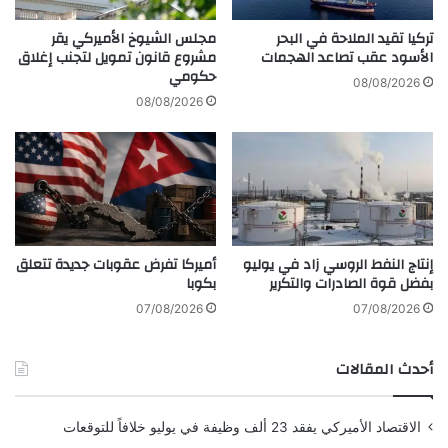
تم جلب هذا المحتوى بشكل آلي من المصدر:
أ
ع
ن
www.almada.org
ق
تركيا تقيد الملاحة في البحر
مجلس الشيوخ الأميركي يقر
س
الأسود عقب تصاعد الهجمات
مشروع قانون تمويل لتجنب إغلاق
و
بتاريخ:
2025-12-28 16:55:00
.
حكومي
ب
د
08/08/2026
ل
م
الآراء والمعلومات الواردة في هذا المقال لا تعبر
08/08/2026
إ
ن
بالضرورة عن رأي موقع “yalebnan.org”،
ج
ا
ر
ل
والمسؤولية الكاملة تقع على عاتق المصدر
ا
ا
ء
ر
الأصلي.
ش
ت
دّ
ب
إنتاج النفط الروسي زاد في يوليو
أميركا تفرض عقوبات جديدة تتعلق
ا
ا
بفضل قوة الصادرات والتكرير
بكوبا
ل
ك
ملاحظة:
قد يتم استخدام الترجمة الآلية في بعض
ج
07/08/2026
07/08/2026
ف
الأحيان لتوفير هذا المحتوى.
و
أحدث المقالات
ن
ا
ل
الاقتصاد الأميركي يفقد 23 ألف وظيفة في يوليو خلافاً للتوقعات
ع