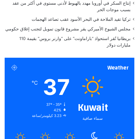
ل
إنتاج السكر في أوروبا مهدد بالهبوط لأدنى مستوى في أكثر من عقد
و
بسبب موجات الحر
ي
تركيا تقيد الملاحة في البحر الأسود عقب تصاعد الهجمات
ة
و
مجلس الشيوخ الأميركي يقر مشروع قانون تمويل لتجنب إغلاق حكومي
ا
بريطانيا تُقر استحواذ “باراماونت” على “وارنر بروس” بقيمة 110
ل
مليارات دولار
س
■ مصدر الخبر الأصلي
ف
ل
نشر لأول مرة على:
yalebnan.org
Weather
ي
تاريخ النشر:
2025-12-29 00:47:00
ة
37
℃
الكاتب:
ahmadsh
Kuwait
تنويه من موقعنا
37º - 35º
42%
تم جلب هذا المحتوى بشكل آلي من المصدر:
3.23 كيلومتر/ساعة
سماء صافية
yalebnan.org
بتاريخ:
2025-12-29 00:47:00
.
الآراء والمعلومات الواردة في هذا المقال لا تعبر بالضرورة عن