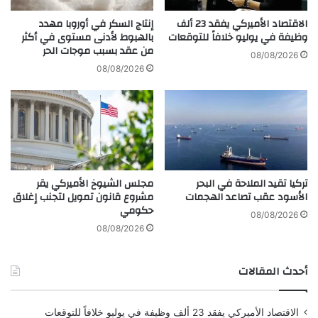
م
ر
و
ق
الاقتصاد الأميركي يفقد 23 ألف
إنتاج السكر في أوروبا مهدد
ا
ة
وظيفة في يوليو خلافاً للتوقعات
بالهبوط لأدنى مستوى في أكثر
ف
من عقد بسبب موجات الحر
س
08/08/2026
ق
ي
08/08/2026
ة
ا
ع
ر
ل
ة
ى
،
ع
ن
م
ص
ل
ب
تركيا تقيد الملاحة في البحر
مجلس الشيوخ الأميركي يقر
ي
و
الأسود عقب تصاعد الهجمات
مشروع قانون تمويل لتجنب إغلاق
ة
ا
حكومي
ع
ح
08/08/2026
س
ت
08/08/2026
ك
ي
ر
ا
أحدث المقالات
ي
ل
ة
،
ج
ض
الاقتصاد الأميركي يفقد 23 ألف وظيفة في يوليو خلافاً للتوقعات
د
ر