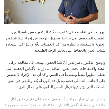
بيروت – في لقاء صحفي خاص، تحدّث الدكتور حسن ناصرالدين،
الطبيب المتخصص في جراحة وتجميل الوجه، عن إجراء شدّ الجفون
العلوية والسفلية، باعتباره من أكثر العمليات دقّة وتأثيرًا في استعادة
شباب العين والحفاظ على تعابير الوجه الطبيعية.
وأوضح الدكتور ناصرالدين أنّ شدّ الجفون يهدف إلى معالجة ترهّل
الجلد والانتفاخات تحت العين، إضافةً إلى إزالة الأكياس الدهنية التي
تُعطي مظهراً متعباً ومتقدماً في العمر. وأكد أن هذا الإجراء لا يقتصر
على الجانب الجمالي فحسب، بل قد يكون له بُعد وظيفي في بعض
الحالات التي يؤثر فيها ترهّل الجفن العلوي على مجال الرؤية.
وأشار إلى أن قرار إجراء شدّ الجفون يعتمد على تقييم دقيق لكل
حالة على حدة، آخذًا في الاعتبار سماكة الجلد، قوة العضلات، ومرونة