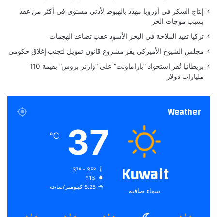
ي
ب
إنتاج السكر في أوروبا مهدد بالهبوط لأدنى مستوى في أكثر من عقد
د
و
بسبب موجات الحر
ة
إ
تركيا تقيد الملاحة في البحر الأسود عقب تصاعد الهجمات
ي
ذ
مجلس الشيوخ الأميركي يقر مشروع قانون تمويل لتجنب إغلاق حكومي
ا
بريطانيا تُقر استحواذ “باراماونت” على “وارنر بروس” بقيمة 110
ء
مليارات دولار
،
ف
ي
Weather
ق
ب
37
ض
℃
ة
م
ف
Kuwait
37º - 35º
ر
51%
ز
6.25 كيلومتر/ساعة
سماء صافية
ة
ا
س