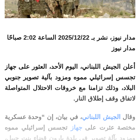
مدار نيوز، نشر بـ
2025/12/22 الساعة 2:02 صباحًا
مدار نيوز
أعلن
الجيش
اللبناني
، اليوم الأحد،
العثور
على
جهاز
تجسس
إسرائيلي مموه ومزود بآلية تصوير جنوبي
البلاد، وذلك تزامنا مع خروقات الاحتلال المتواصلة
لاتفاق وقف إطلاق النار.
وقال
الجيش
اللبناني
، في بيان، إن “وحدة عسكرية
مختصة عثرت على
جهاز
تجسس إسرائيلي مموه
ومزود بآلة تصوير في بلدة يارون قضاء بنت جبيل،