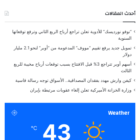
ي
بالضرورة عن رأي موقع “yalebnan.org”،
ة
ي
والمسؤولية الكاملة تقع على عاتق المصدر
أحدث المقالات
ف
م
ي
9
الأصلي.
ا
/
“نوفو نورديسك” للأدوية تعلن تراجع أرباح الربع الثاني وترفع توقعاتها
ل
1
السنوية
ب
0
ملاحظة:
قد يتم استخدام الترجمة الآلية في بعض
ق
ف
تمويل جديد يرفع تقييم “مووف” المدعومة من “أوبر” لنحو 2.1 مليار
الأحيان لتوفير هذا المحتوى.
ا
ي
دولار
شارك هذا الموضوع:
ع
م
أسهم أوبر تتراجع 3% قبل الافتتاح بسبب توقعات أرباح مخيبة للربع
ر
الثالث
ا
ج
كيفن وارش مهدد بفقدان المصداقية.. الأسواق توجه رسالة قاسية
ع
وزارة الخزانة الأميركية تعلن إلغاء عقوبات مرتبطة بإيران
ت
ن
ا
Weather
و
م
43
ن
℃
ا
ل