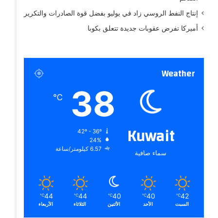
إنتاج النفط الروسي زاد في يوليو بفضل قوة الصادرات والتكرير
أميركا تفرض عقوبات جديدة تتعلق بكوبا
Weather
38
℃
Kuwait
42º - 36º
24%
6.57 كيلومتر/ساعة
سماء صافية
44
44
40
40
42
℃
℃
℃
℃
℃
السبت
الأحد
الأثنين
الثلاثاء
الأربعاء