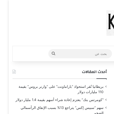
عشوائي
افة عمود جانبي
بحث
عن
أحدث المقالات
بريطانيا تُقر استحواذ “باراماونت” على “وارنر بروس” بقيمة
110 مليارات دولار
“كومرتس بنك” يعتزم إعادة شراء أسهم بقيمة 1.4 مليار دولار
سهم “سبيس إكس” يتراجع 13% بسبب الإنفاق الرأسمالي
الضخم