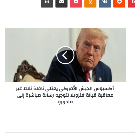
أ
ك
س
ي
و
س
ا
ل
أكسيوس الجيش الأمريكي يعتلي ناقلة نفط غير
ج
معاقبة قبالة فنزويلا لتوجيه رسالة مباشرة إلى
ي
مادورو
ش
ا
ل
أ
م
ر