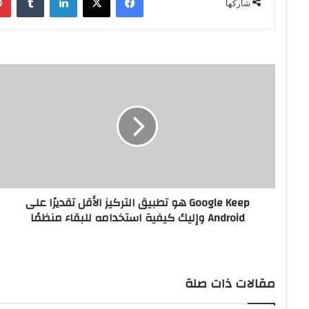
شاركها
G
o
o
g
l
e
K
e
e
Google Keep هو تطبيق التركيز الأقل تقديرًا على
p
Android وإليك كيفية استخدامه للبقاء منظمًا
ه
و
ت
ط
ب
مقالات ذات صلة
ي
ق