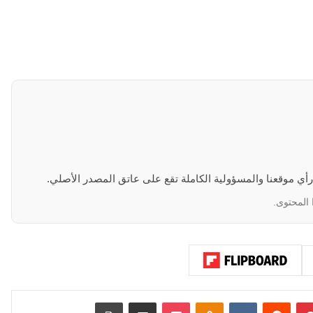
 رأي موقعنا والمسؤولية الكاملة تقع على عاتق المصدر الأصلي.
 المحتوى.
بينتيريست
‏Reddit
‏VKontakte
Odnoklassniki
‫Pocket
مشاركة عبر البريد
طباعة