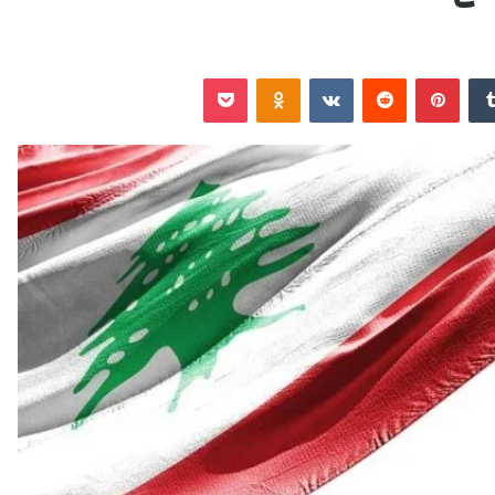
‏Tumblr
بينتيريست
‏Reddit
‏VKontakte
Odnoklassniki
‫Pocket