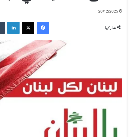
20/12/2025
فيسبوك
‫X
لينكدإن
شاركها