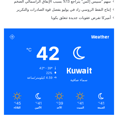
سهم “سبيس إكس” يتراجع 13% بسبب الإنفاق الرأسمالي الضخم
d
ملاحظة:
قد يتم استخدام الترجمة الآلية في بعض الأحيان لتوفير
و
إنتاج النفط الروسي زاد في يوليو بفضل قوة الصادرات والتكرير
هذا المحتوى.
إ
أميركا تفرض عقوبات جديدة تتعلق بكوبا
ل
ي
ك
Weather
ك
ي
42
ف
℃
ي
ة
ا
Kuwait
42º - 39º
س
22%
ت
4.59 كيلومتر/ساعة
سماء صافية
خ
د
ا
م
ه
45
41
39
41
41
℃
℃
℃
℃
℃
ل
الجمعة
السبت
الأحد
الأثنين
الثلاثاء
ل