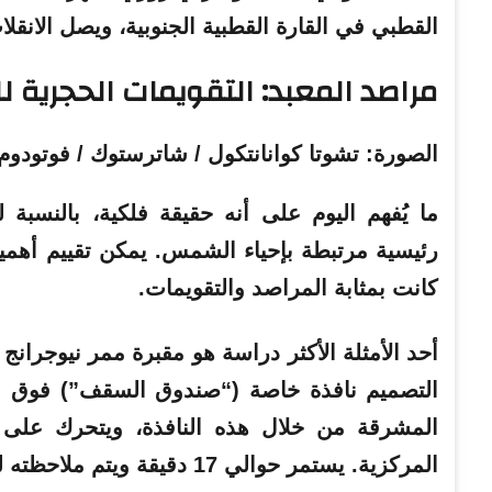
القطبي في القارة القطبية الجنوبية، ويصل الانق
مراصد المعبد: التقويمات الحجرية 
الصورة: تشوتا كوانانتكول / شاترستوك / فوتودوم
ما يُفهم اليوم على أنه حقيقة فلكية، بالنسبة 
رئيسية مرتبطة بإحياء الشمس. يمكن تقييم أهميتها
كانت بمثابة المراصد والتقويمات.
أحد الأمثلة الأكثر دراسة هو
مقبرة ممر نيوجرانج ف
التصميم نافذة خاصة (“صندوق السقف”) فوق ا
المركزية. يستمر حوالي 17 دقيقة ويتم ملاحظته لعدة أيام قبل وبعد الانقلاب.