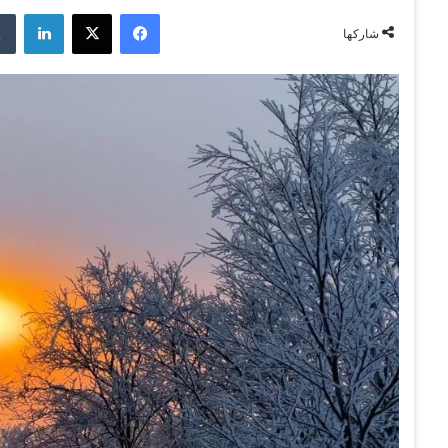
فيسبوك
‫X
لينكدإن
شاركها