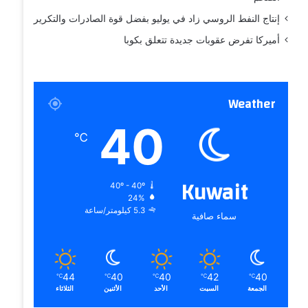
إنتاج النفط الروسي زاد في يوليو بفضل قوة الصادرات والتكرير
أميركا تفرض عقوبات جديدة تتعلق بكوبا
Weather
40
℃
Kuwait
40º - 40º
24%
5.3 كيلومتر/ساعة
سماء صافية
44
40
40
42
40
℃
℃
℃
℃
℃
الجمعة
السبت
الأحد
الأثنين
الثلاثاء