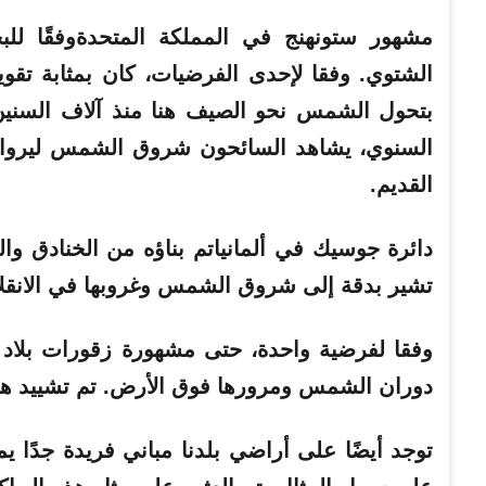
مشهور
ستونهنج في المملكة المتحدة
وفقًا ل
الشتوي. وفقا لإحدى الفرضيات، كان بمثابة تقو
بتحول الشمس نحو الصيف هنا منذ آلاف السنين. ل
السنوي، يشاهد السائحون شروق الشمس ليرو
القديم.
دائرة جوسيك في ألمانيا
تشير بدقة إلى شروق الشمس وغروبها في الانقلا
وفقا لفرضية واحدة، حتى مشهورة
زقورات بلاد م
دوران الشمس ومرورها فوق الأرض. تم تشييد هذه الم
توجد أيضًا على أراضي بلدنا مباني فريدة جدًا يمك