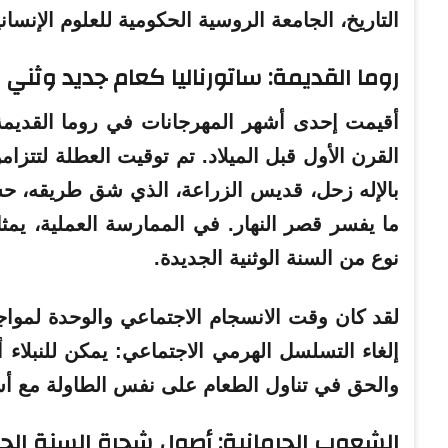
التاريخ، الجامعة الروسية الحكومية للعلوم الإنساني
روما القديمة: ساتورناليا كعام جديد وثني
أقيمت إحدى أشهر المهرجانات في روما القديمة 
القرن الأول قبل الميلاد. تم توقيت العطلة لتتزا
بالإله زحل، قديس الزراعة، الذي شق طريقه، حس
ما يفسر قصر النهار. في الممارسة العملية، يمثل 
نوع من السنة الوثنية الجديدة.
لقد كان وقت الانسجام الاجتماعي والوحدة لمواج
إلغاء التسلسل الهرمي الاجتماعي: يمكن للنبلاء 
والحق في تناول الطعام على نفس الطاولة مع أس
الشعوب الجرمانية: أصول شجرة السنة الج