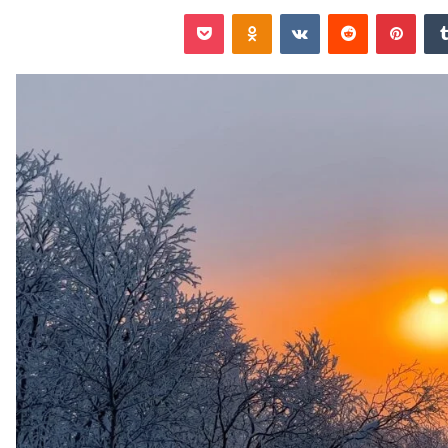
‏Tumblr
بينتيريست
‏Reddit
‏VKontakte
Odnoklassniki
‫Pocket