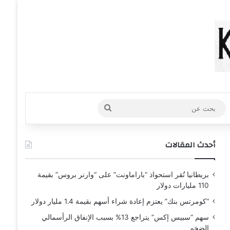
عشوائي
افة عمود جانبي
بحث
عن
أحدث المقالات
بريطانيا تُقر استحواذ “باراماونت” على “وارنر بروس” بقيمة
110 مليارات دولار
“كومرتس بنك” يعتزم إعادة شراء أسهم بقيمة 1.4 مليار دولار
سهم “سبيس إكس” يتراجع 13% بسبب الإنفاق الرأسمالي
الضخم