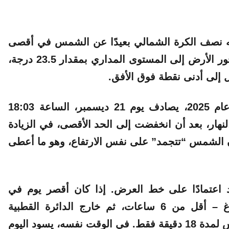
يه نصف الكرة الشمالي بعيدًا عن الشمس في أقصى
حد له. سبب هذه الظاهرة بسيط: بسبب ميل محور الأرض إلى المستوى المداري بمقدار 23.5 درجة،
إلى أدنى نقطة فوق الأفق.
ويتم تحديد لحظة الانقلاب لأقرب دقيقة. وفي عام 2025، يصادف يوم 21 ديسمبر، الساعة 18:03
هار، بعد أن انخفضت إلى الحد الأقصى، في الزيادة
ن الشمس “تتجمد” على نفس الارتفاع، وهو ما أعطى
اعتمادًا على خط العرض. إذا كان أقصر يوم في
موسكو يستمر 7 ساعات، في سانت بطرسبرغ – أقل من 6 ساعات، ثم خارج الدائرة القطبية
قيقة فقط
. في الوقت نفسه، يسود اليوم