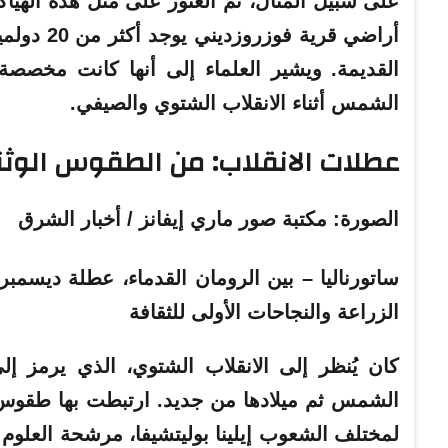
على سبيل المثال، تم العثور على مثل هذه الهي
أراضي قرية فوزروزديني
يوجد أكثر من 20 دولمينًا بالقرب من غيليندزيك
القديمة. ويشير العلماء إلى أنها كانت مخصصة ل
الشمس أثناء الانقلاب الشتوي والصيفي.
عطلات الانقلاب: من الطقوس الوثن
الصورة: مكتبة صور ماري إيفانز / أخبار الشرق
ساتورناليا – بين الرومان القدماء، عطلة ديسمب
الزراعة والنجاحات الأولى للثقافة
كان يُنظر إلى الانقلاب الشتوي، الذي يرمز 
الشمس ثم ميلادها من جديد. ارتبطت بها طقوس و
لمختلف الشعوب
إيلينا بوليتشيفا، مرشحة العلوم