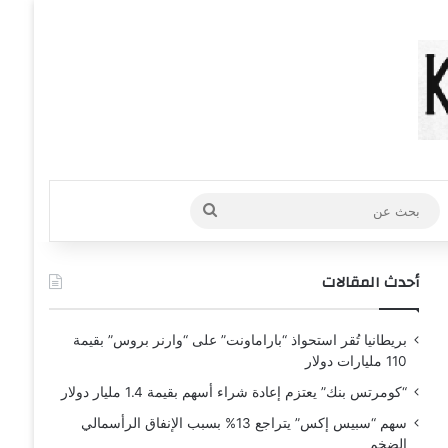
عشوائي
افة عمود جانبي
بحث
عن
أحدث المقالات
بريطانيا تُقر استحواذ “باراماونت” على “وارنر بروس” بقيمة
110 مليارات دولار
“كومرتس بنك” يعتزم إعادة شراء أسهم بقيمة 1.4 مليار دولار
سهم “سبيس إكس” يتراجع 13% بسبب الإنفاق الرأسمالي
الضخم