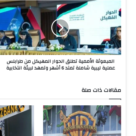
ا
ل
م
ب
ع
و
ث
ة
ا
المبعوثة الأممية تطلق الحوار المهيكل من طرابلس
ل
عملية ليبية شاملة تمتد 6 أشهر وتمهد لبيئة انتخابية
أ
م
م
ي
مقالات ذات صلة
ة
ت
ط
ل
ق
ا
ل