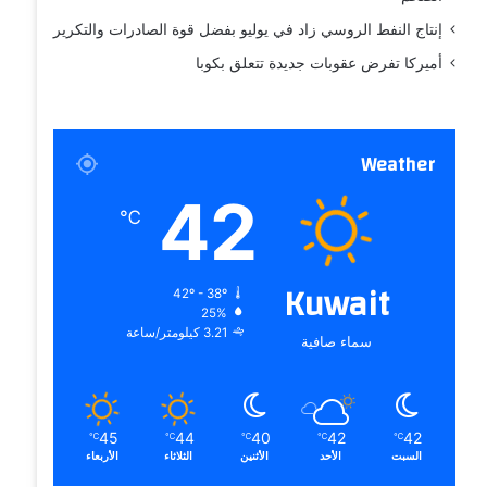
إنتاج النفط الروسي زاد في يوليو بفضل قوة الصادرات والتكرير
أميركا تفرض عقوبات جديدة تتعلق بكوبا
Weather
42
℃
Kuwait
42º - 38º
25%
3.21 كيلومتر/ساعة
سماء صافية
45
44
40
42
42
℃
℃
℃
℃
℃
السبت
الأحد
الأثنين
الثلاثاء
الأربعاء