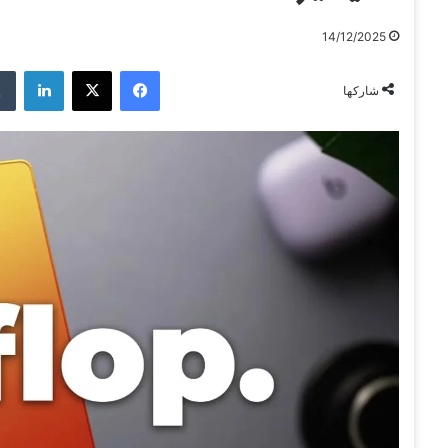
14/12/2025
فيسبوك
‫X
لينكدإن
شاركها