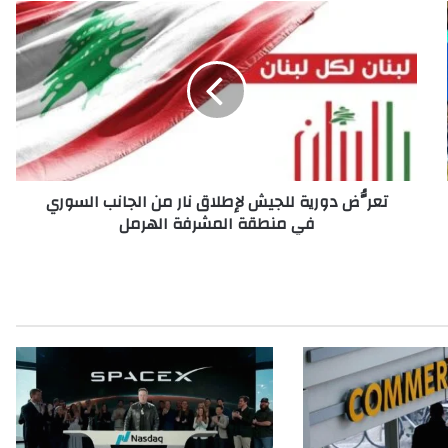
ت
ع
رُّ
ض
د
و
ر
ي
ة
تعرُّض دورية للجيش لإطلاق نار من الجانب السوري
ل
في منطقة المشرفة الهرمل
ل
ج
ي
ش
ل
إ
ط
ل
ا
ق
ن