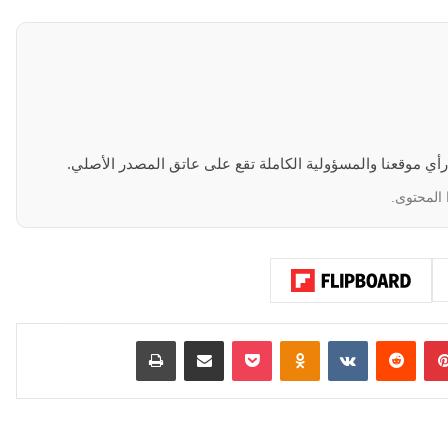
 رأي موقعنا والمسؤولية الكاملة تقع على عاتق المصدر الأصلي.
 المحتوى.
بينتيريست
‏Reddit
‏VKontakte
Odnoklassniki
‫Pocket
مشاركة عبر البريد
طباعة