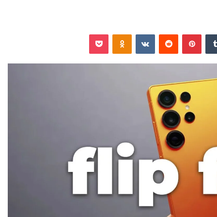
‏Tumblr
بينتيريست
‏Reddit
‏VKontakte
Odnoklassniki
‫Pocket