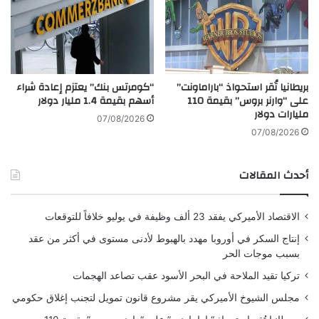
ل
ف
الخاطئة مدمجة في نظام الاتصالات وليست خطأ
ي
عشوائيا.
م
د
ي
الصورة: مجلة واجهة الجمعية الملكية
بريطانيا تُقر استحواذ “باراماونت”
“كومرتس بنك” يعتزم إعادة شراء
ن
على “وارنر بروس” بقيمة 110
أسهم بقيمة 1.4 مليار دولار
ة
مليارات دولار
ص
07/08/2026
يوضح الرسم البياني أعلاه عملية نقل المعلومات:
ي
07/08/2026
د
ا
أ. إنذار كاذب في المجموعة.
أحدث المقالات
و
يعطي أحد الطيور إشارة خطر عن طريق الخطأ.
ص
ا
والبعض الآخر، دون التحقق من مصدر التهديد،
الاقتصاد الأميركي يفقد 23 ألف وظيفة في يوليو خلافاً للتوقعات
د
يتفاعلون معه ويطلقون الإنذار. ونتيجة لذلك، يبدأ
ر
إنتاج السكر في أوروبا مهدد بالهبوط لأدنى مستوى في أكثر من عقد
ت
بسبب موجات الحر
القطيع بأكمله بالذعر، على الرغم من عدم وجود
ك
تركيا تقيد الملاحة في البحر الأسود عقب تصاعد الهجمات
م
خطر حقيقي.
ي
مجلس الشيوخ الأميركي يقر مشروع قانون تمويل لتجنب إغلاق حكومي
ة