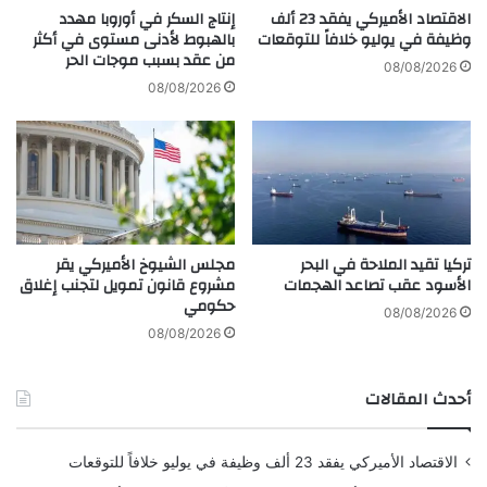
و
ف
الاقتصاد الأميركي يفقد 23 ألف
إنتاج السكر في أوروبا مهدد
ت
ي
وظيفة في يوليو خلافاً للتوقعات
بالهبوط لأدنى مستوى في أكثر
ر
من عقد بسبب موجات الحر
ا
08/08/2026
خ
ل
08/08/2026
ي
ش
هذا المحتوى تعريفي ومعلوماتي فقط، ولا يُعد نصيحة استثمارية.
ص
ب
ه
ك
ا
ا
ا
ت
ل
ا
د
ل
تركيا تقيد الملاحة في البحر
مجلس الشيوخ الأميركي يقر
و
ا
الأسود عقب تصاعد الهجمات
مشروع قانون تمويل لتجنب إغلاق
ل
ج
حكومي
ي
ت
08/08/2026
م
08/08/2026
ا
ع
أحدث المقالات
ي
ة
،
الاقتصاد الأميركي يفقد 23 ألف وظيفة في يوليو خلافاً للتوقعات
و