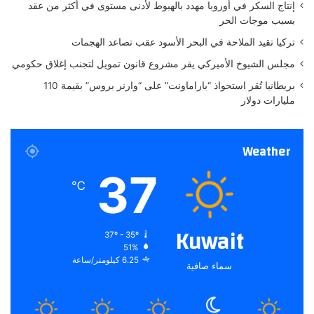
ل
إنتاج السكر في أوروبا مهدد بالهبوط لأدنى مستوى في أكثر من عقد
ك
بسبب موجات الحر
ن
تركيا تقيد الملاحة في البحر الأسود عقب تصاعد الهجمات
أ
ي
مجلس الشيوخ الأميركي يقر مشروع قانون تمويل لتجنب إغلاق حكومي
ضً
بريطانيا تُقر استحواذ “باراماونت” على “وارنر بروس” بقيمة 110
ا
مليارات دولار
ف
ي
ع
Weather
ل
م
37
ا
℃
ل
أ
ح
Kuwait
37º - 35º
ي
51%
ا
6.25 كيلومتر/ساعة
سماء صافية
ء
ل
ق
د