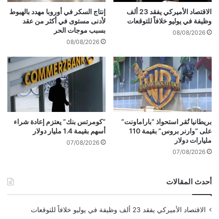
إ
ك
الاقتصاد الأميركي يفقد 23 ألف
إنتاج السكر في أوروبا مهدد بالهبوط
ع
ا
وظيفة في يوليو خلافاً للتوقعات
لأدنى مستوى في أكثر من عقد
في حين أن هذه المنشورات جذبت أكبر قدر من
ل
ر
بسبب موجات الحر
08/08/2026
الاهتمام، وتلخص بدقة مخاوف أولئك الذين يقرؤون
ا
أ
08/08/2026
م
ج
subreddit، فإن البحث يظهر أمثلة على Oura
ي
ب
ة
ا
Rings مع توسيع البطاريات تم الإبلاغ عنها لمدة
ن
سنة على الأقل.
ن
ب
ا
أورا تستجيب
ت
بريطانيا تُقر استحواذ “باراماونت”
“كومرتس بنك” يعتزم إعادة شراء
على “وارنر بروس” بقيمة 110
أسهم بقيمة 1.4 مليار دولار
ي
مليارات دولار
ة
07/08/2026
م
07/08/2026
ن
ا
أحدث المقالات
ل
م
ك
الاقتصاد الأميركي يفقد 23 ألف وظيفة في يوليو خلافاً للتوقعات
س