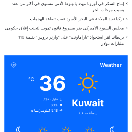
ر
إنتاج السكر في أوروبا مهدد بالهبوط لأدنى مستوى في أكثر من عقد
ا
بسبب موجات الحر
ت
تركيا تقيد الملاحة في البحر الأسود عقب تصاعد الهجمات
و
ا
مجلس الشيوخ الأميركي يقر مشروع قانون تمويل لتجنب إغلاق حكومي
Oura نشطة على subreddit وقد ردت على كل
ل
بريطانيا تُقر استحواذ “باراماونت” على “وارنر بروس” بقيمة 110
من المشاركات الأخيرة، وكتبت ردًا على المستخدم
ب
مليارات دولار
ذ
الأول:
و
ر
Weather
أنا آسف جدًا لأنك واجهت هذا مع خاتمك، وأقدر
36
القلق الذي يسببه ذلك. لقد أرسلت إليك للتو
℃
رسالة مباشرة، ونود التحقيق في الأمر وحل هذه
المشكلة لك.
Kuwait
37º - 36º
60%
كانت Oura سريعة أيضًا في الرد على المستخدم
5.18 كيلومتر/ساعة
سماء صافية
الثاني، فكتبت: