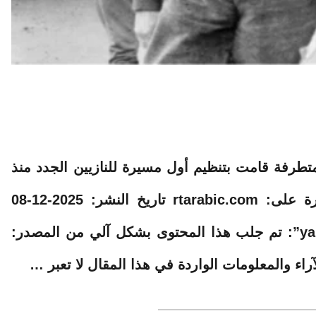
طرفة قامت بتنظيم أول مسيرة للنازيين الجدد منذ
15 عاما. ■ مصدر الخبر الأصلي نشر لأول مرة على: rtarabic.com تاريخ النشر: 2025-12-08
02:54:00 الكاتب: تنويه من موقع “yalebnan.org”: تم جلب هذا المحتوى بشكل آلي من المصدر: