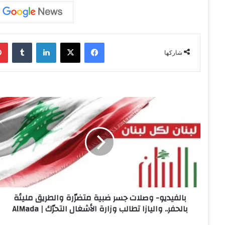
فيسبوك
‫X
لينكدإن
‏Tumblr
شاركها
ب
ا
ل
ف
ي
د
ي
و
-
بالفيديو- وصلات جسر ضبية متضرّرة والطريق مليئة
و
بالحفر.. واليازا تطالب وزارة الأشغال التحرّك | AlMada
ص
ل