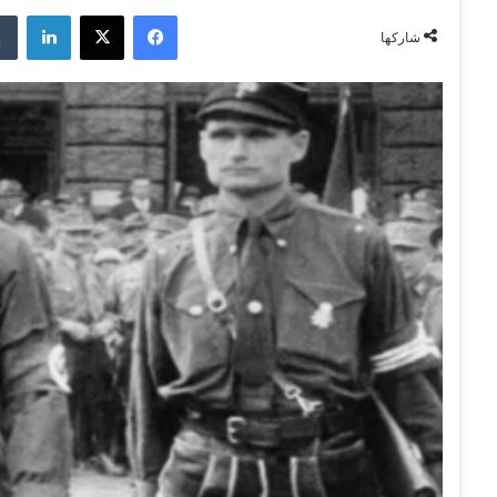
فيسبوك
‫X
لينكدإن
شاركها