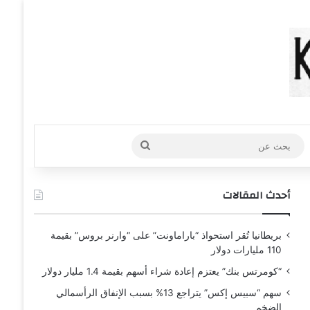
عشوائي
افة عمود جانبي
بحث
عن
أحدث المقالات
بريطانيا تُقر استحواذ “باراماونت” على “وارنر بروس” بقيمة
110 مليارات دولار
“كومرتس بنك” يعتزم إعادة شراء أسهم بقيمة 1.4 مليار دولار
سهم “سبيس إكس” يتراجع 13% بسبب الإنفاق الرأسمالي
الضخم