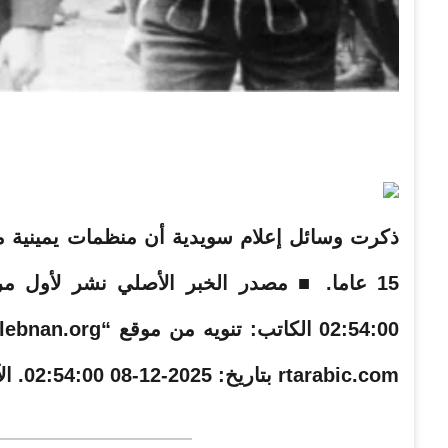
ذكرت وسائل إعلام سويدية أن منظمات يمينية مت
rtarabic.com بتاريخ: 2025-12-08 02:54:00. الآراء والمعلومات الواردة في هذا المقال لا تعبر …