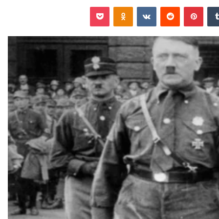
‏Tumblr
بينتيريست
‏Reddit
‏VKontakte
Odnoklassniki
‫Pocket