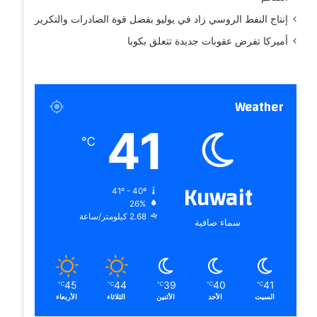
إنتاج النفط الروسي زاد في يوليو بفضل قوة الصادرات والتكرير
أميركا تفرض عقوبات جديدة تتعلق بكوبا
Weather
41
℃
Kuwait
41º - 40º
26%
2.68 كيلومتر/ساعة
سماء صافية
45
44
39
40
41
℃
℃
℃
℃
℃
السبت
الأحد
الأثنين
الثلاثاء
الأربعاء