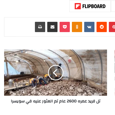
بينتيريست
‏Reddit
‏VKontakte
Odnoklassniki
‫Pocket
مشاركة عبر البريد
طباعة
ت
ل
ف
ر
ي
د
ع
م
ر
تل فريد عمره 2600 عام تم العثور عليه في سويسرا
ه
2
6