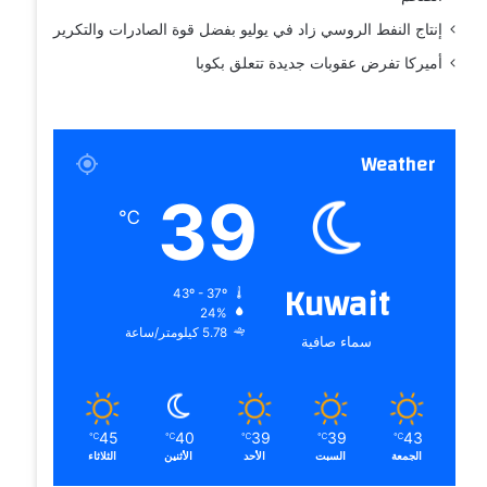
إنتاج النفط الروسي زاد في يوليو بفضل قوة الصادرات والتكرير
أميركا تفرض عقوبات جديدة تتعلق بكوبا
Weather
39
℃
Kuwait
43º - 37º
24%
5.78 كيلومتر/ساعة
سماء صافية
45
40
39
39
43
℃
℃
℃
℃
℃
الجمعة
السبت
الأحد
الأثنين
الثلاثاء