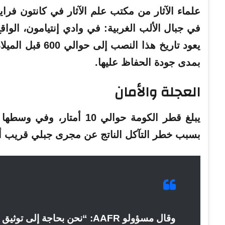
علماء الآثار من مكتب علم الآثار في كانتون فرايبورغ (AAFR) أبلغت عن اكتش
في جبال الألب الغربية: في وادي إنتيامون، الواق
يعود تاريخ هذا ال
بمدى جودة الحفاظ عليها.
العجلة والأمان
يبلغ قطر الكومة حوالي 10 
بسبب خطر التآكل الناتج عن مجرى جبلي قريب أد
وقال مسؤولو AAFR: “نحن بحاجة إلى توثيق كل ما في وسعنا قبل أن تأخذ الطبيعة مجراها”.