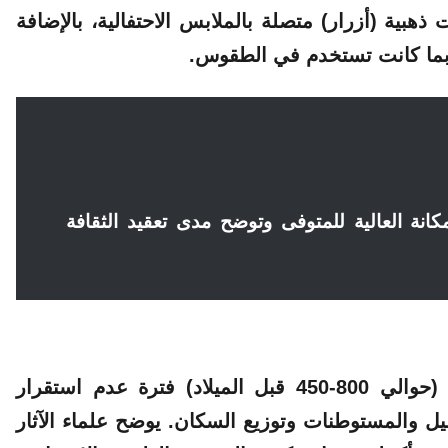
بية (أزرار) متصلة بالملابس الاحتفالية، بالإضافة
ربما كانت تستخدم في الطقوس.
انة العالية للمتوفى وتوضح مدى تعقيد الثقافة
كان العصر الحديدي المبكر في وادي إنتيامون (حوالي 800-450 قبل الميلاد) فترة عدم استقرار
ل والمستوطنات وتوزيع السكان. يوضح علماء الآثار