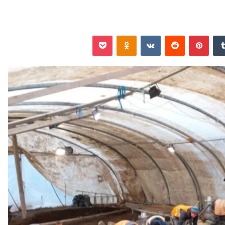
‏Tumblr
بينتيريست
‏Reddit
‏VKontakte
Odnoklassniki
‫Pocket