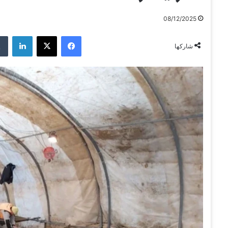
08/12/2025
فيسبوك
‫X
لينكدإن
شاركها