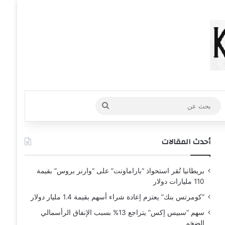
عشوائي
افة عمود جانبي
بحث
عن
أحدث المقالات
بريطانيا تُقر استحواذ “باراماونت” على “وارنر بروس” بقيمة
110 مليارات دولار
“كومرتس بنك” يعتزم إعادة شراء أسهم بقيمة 1.4 مليار دولار
سهم “سبيس إكس” يتراجع 13% بسبب الإنفاق الرأسمالي
الضخم