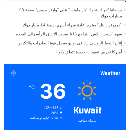
ه
ك
بريطانيا تُقر استحواذ “باراماونت” على “وارنر بروس” بقيمة 110
Article
ا
ي
مليارات دولار
(
|
ADS
ف
A
“كومرتس بنك” يعتزم إعادة شراء أسهم بقيمة 1.4 مليار دولار
ي
l
PubMed
سهم “سبيس إكس” يتراجع 13% بسبب الإنفاق الرأسمالي الضخم
د
M
PubMed Central
ي
a
إنتاج النفط الروسي زاد في يوليو بفضل قوة الصادرات والتكرير
و
d
أميركا تفرض عقوبات جديدة تتعلق بكوبا
)
a
Google Scholar
Casingal, C. R., Descant, K. D., & Anton, E.
Weather
S. Coordinating cerebral cortical
36
℃
construction and connectivity: unifying
influence of radial progenitors.
Neuron
Kuwait
42º - 36º
https://doi.org/10.1016/j.neuron.2022.01.034
28%
(2022).
5.84 كيلومتر/ساعة
سماء صافية